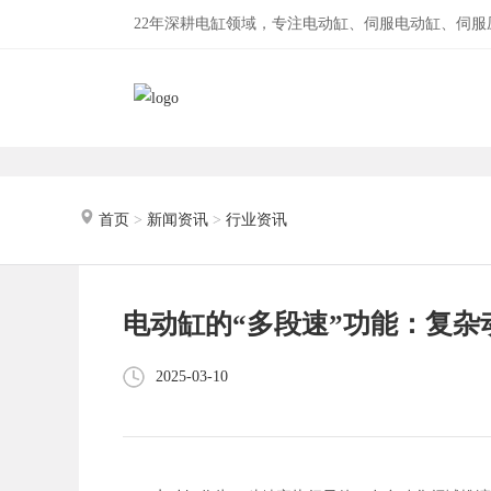
22年深耕电缸领域，专注电动缸、伺服电动缸、伺
首页
>
新闻资讯
>
行业资讯
电动缸的“多段速”功能：复杂
2025-03-10