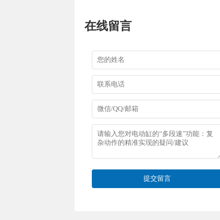
在线留言
提交留言