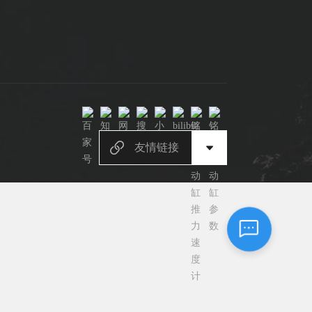
常见问题
1.电动缸推力与速度计算器
2.铭辉电动缸型号参数表
3.铭辉电动缸画册选型资料
友情链接