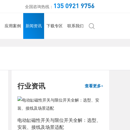
135 0921 9756
全国咨询热线：
应用案例
新闻资讯
下载专区
联系我们
行业资讯
查看更多+
电动缸磁性开关与限位开关全解：选型、
安装、接线及场景适配