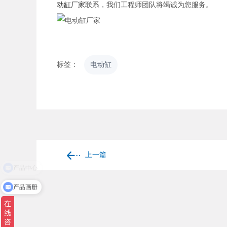
动缸厂家
联系，我们工程师团队将竭诚为您服务。
标签：
电动缸
上一篇
产品画册