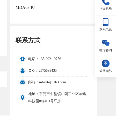
MDA63-PJ
咨询热线
联系电话
联系方式
微信咨询
电话：135 0921 9756
ＱＱ：2375699435
返回顶部
邮箱：mhauto@163.com
地址：东莞市中堂镇斗朗工业区华迅
科技园8栋403号厂房