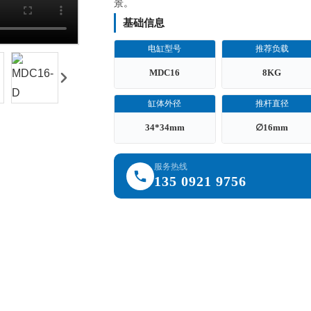
景。
基础信息
电缸型号
推荐负载
MDC16
8KG
缸体外径
推杆直径
34*34mm
∅16mm
服务热线
135 0921 9756