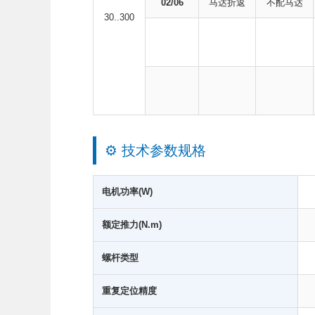
02/06
马达折返
不配马达
30..300
⚙️ 技术参数规格
电机功率(W)
额定推力(N.m)
螺杆类型
重复定位精度