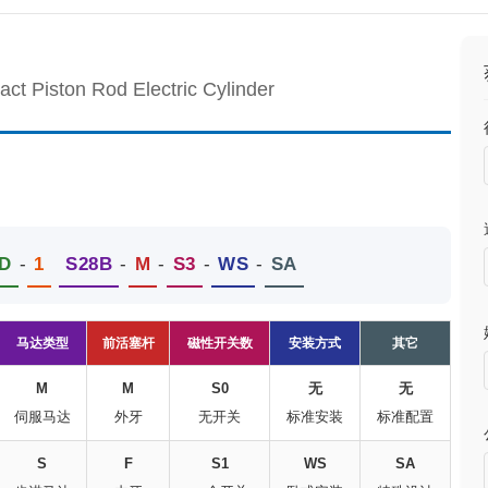
ct Piston Rod Electric Cylinder
D
-
1
S28B
-
M
-
S3
-
WS
-
SA
马达类型
前活塞杆
磁性开关数
安装方式
其它
M
M
S0
无
无
伺服马达
外牙
无开关
标准安装
标准配置
S
F
S1
WS
SA