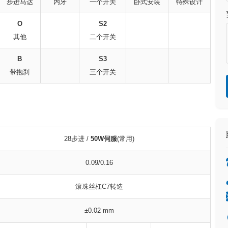
步进马达
内牙
一个开关
卧式安装
特殊设计
O
S2
其他
二个开关
B
S3
带抱刹
三个开关
28步进 /
50W伺服
(常用)
0.09/0.16
滚珠丝杠C7转造
±0.02 mm