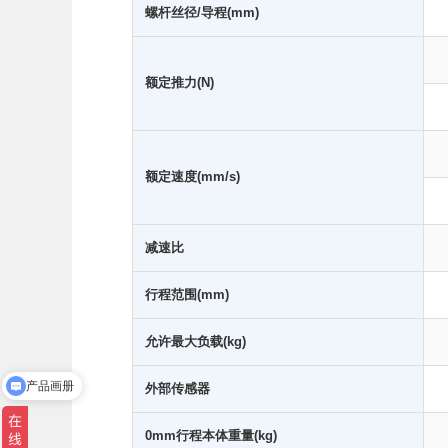
螺杆丝径/导程(mm)
额定推力(N)
额定速度(mm/s)
减速比
行程范围(mm)
允许最大负载(kg)
产品画册
外部传感器
0mm行程本体重量(kg)