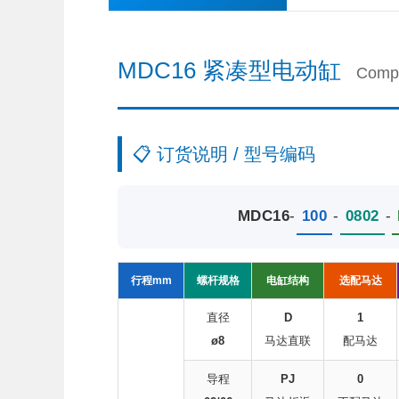
MDC16 紧凑型电动缸
Compa
📋 订货说明 / 型号编码
MDC16
-
100
-
0802
-
行程mm
螺杆规格
电缸结构
选配马达
直径
D
1
ø8
马达直联
配马达
导程
PJ
0