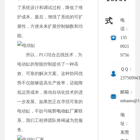
了系统设计和调试过程，降低了维
护成本。最后，增强了系统的可扩
式
电
展性，方便未来扩展控制轴数和功
话：
能。
135
0921
所以，PLC结合总线技术，为
9756
电动缸的智能控制提供了一种高
ＱＱ：
效、可靠的解决方案。这种协同优
237569943
势不仅能够提高生产效率，还能降
邮箱：
低运营成本，推动自动化技术的进
mhauto@1
一步发展。如果您正在寻找可靠的
电动缸，不妨与铭辉
电动缸厂家
联
地
系，我们工程师团队将竭诚为您服
址：
务。
东莞