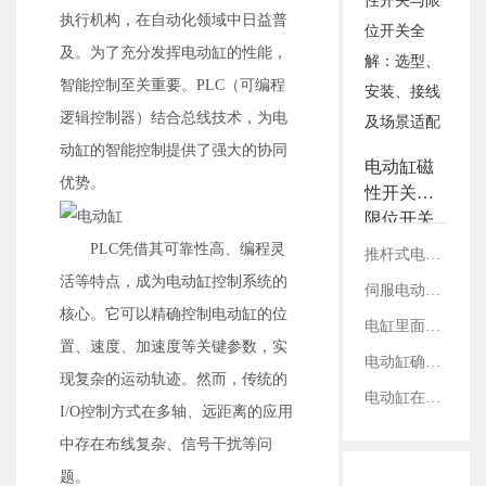
3.铭辉电动缸画册选型资
执行机构，在自动化领域中日益普
料
及。为了充分发挥电动缸的性能，
智能控制至关重要。PLC（可编程
逻辑控制器）结合总线技术，为电
动缸的智能控制提供了强大的协同
电动缸磁
优势。
性开关与
限位开关
全解：选
PLC凭借其可靠性高、编程灵
推杆式电缸与滑台式电缸：结构、性能及适用领域对比
型、安
活等特点，成为电动缸控制系统的
伺服电动缸在切割设备上的应用案例
装、接线
核心。它可以精确控制电动缸的位
及场景适
电缸里面的丝杠是如何固定的？
置、速度、加速度等关键参数，实
配
电动缸确定减速比：看电机参数还是丝杠参数？
现复杂的运动轨迹。然而，传统的
电动缸在工业内胀轴测试领域的应用
I/O控制方式在多轴、远距离的应用
中存在布线复杂、信号干扰等问
题。