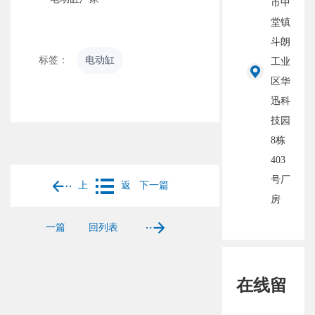
市中
堂镇
斗朗
标签：
电动缸
工业
区华
迅科
技园
8栋
403
号厂
上
返
下一篇
房
一篇
回列表
在线留