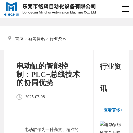
×
电缸小助手
转人工
首页
 > 
新闻资讯
 > 
行业资讯
电缸小助手
您好，我是电缸小助手，很高兴为
电动缸的智能控
行业资
您服务
制：PLC+总线技术
的协同优势
常见问题
讯
2025-03-08
1.电动缸推力与速度计算
器
查看更多+
2.铭辉电动缸型号参数表
电动缸
作为一种高效、精准的