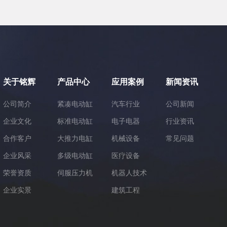
关于铭辉
产品中心
应用案例
新闻资讯
公司简介
紧凑电动缸
汽车行业
公司新闻
企业文化
标准电动缸
电子电器
行业资讯
合作客户
大推力电缸
机械设备
常见问题
企业风采
多级电动缸
医疗设备
荣誉资质
伺服压力机
机器人技术
企业实景
建筑工程