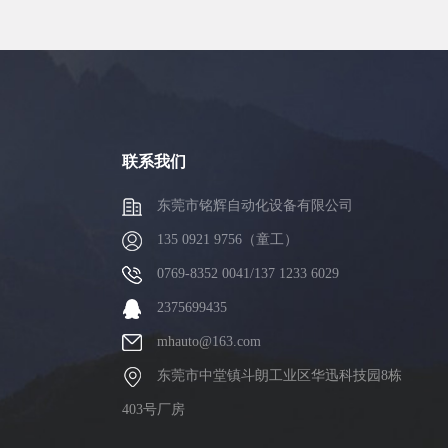
联系我们
东莞市铭辉自动化设备有限公司
135 0921 9756（童工）
0769-8352 0041/137 1233 6029
2375699435
mhauto@163.com
东莞市中堂镇斗朗工业区华迅科技园8栋
403号厂房