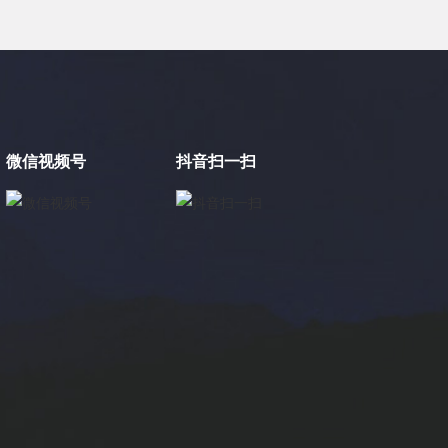
微信视频号
抖音扫一扫
×
电缸小助手
转人工
电缸小助手
您好，我是电缸小助手，很高兴为您服务