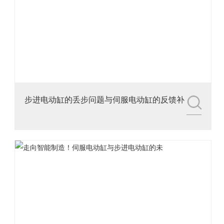
步进电动缸的丢步问题与伺服电动缸的反馈补