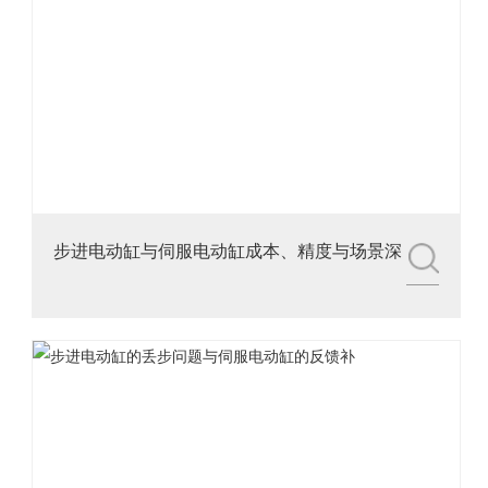
步进电动缸与伺服电动缸成本、精度与场景深