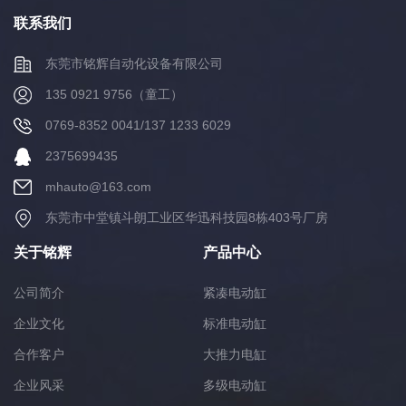
联系我们
东莞市铭辉自动化设备有限公司
135 0921 9756（童工）
0769-8352 0041/137 1233 6029
2375699435
mhauto@163.com
东莞市中堂镇斗朗工业区华迅科技园8栋403号厂房
关于铭辉
产品中心
公司简介
紧凑电动缸
企业文化
标准电动缸
合作客户
大推力电缸
企业风采
多级电动缸