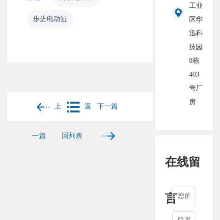
工业
步进电动缸
区华
迅科
技园
8栋
403
号厂
房
上
返
下一篇
一篇
回列表
在线留
言