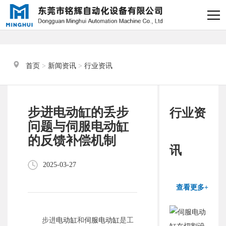
×
电缸小助手
转人工
首页
 > 
新闻资讯
 > 
行业资讯
电缸小助手
您好，我是电缸小助手，很高兴为
步进电动缸的丢步
行业资
您服务
问题与伺服电动缸
的反馈补偿机制
常见问题
讯
2025-03-27
1.电动缸推力与速度计算
器
查看更多+
2.铭辉电动缸型号参数表
步进
电动缸
和
伺服电动缸
是工