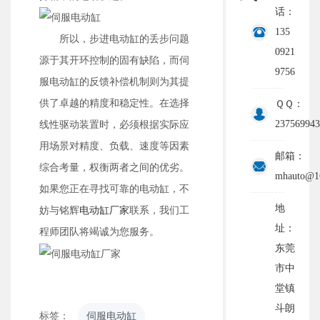
话：
135
所以，步进电动缸的丢步问题
0921
源于其开环控制的固有缺陷，而伺
9756
服电动缸的反馈补偿机制则为其提
供了卓越的精度和稳定性。在选择
ＱＱ：
237569943
线性驱动装置时，必须根据实际应
用场景对精度、负载、速度等因素
邮箱：
综合考量，权衡两者之间的优劣。
mhauto@1
如果您正在寻找可靠的电动缸，不
地
妨与铭辉
电动缸厂家
联系，我们工
址：
程师团队将竭诚为您服务。
东莞
市中
堂镇
斗朗
标签：
伺服电动缸