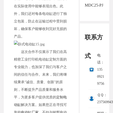
MDC25-PJ
在实际使用中能够表现出色。此
外，我们还对每条电动缸进行了独
立包装，防止在运输过程中受到损
坏，确保客户能够收到完好无损的
联系方
产品。
这次合作不仅展示了我们在高
式
电
精密工业打印机电动缸定制方面的
话：
专业能力，也加深了我们与客户之
135
间的信任与合作。未来，我们将继
0921
续秉承“诚信、质量、创新”的原
9756
则，不断提升产品质量和服务水
ＱＱ：
平，为更多客户提供优质的
定制电
237569943
动缸
解决方案。如果您正在寻找可
靠的
电动缸厂家
，不妨与铭辉电动