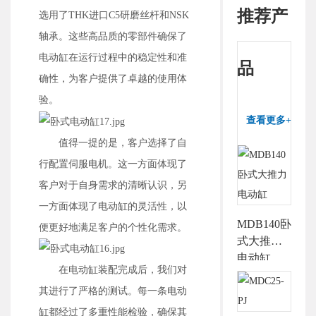
推荐产
选用了THK进口C5研磨丝杆和NSK
轴承。这些高品质的零部件确保了
电动缸在运行过程中的稳定性和准
品
确性，为客户提供了卓越的使用体
验。
查看更多+
值得一提的是，客户选择了自
行配置伺服电机。这一方面体现了
客户对于自身需求的清晰认识，另
一方面体现了电动缸的灵活性，以
MDB140卧
便更好地满足客户的个性化需求。
式大推力
电动缸
在电动缸装配完成后，我们对
其进行了严格的测试。每一条电动
缸都经过了多重性能检验，确保其