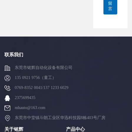
留
言
联系我们
东莞市铭辉自动化设备有限公司
135 0921 9756（童工）
0769-8352 0041/137 1233 6029
2375699435
mhauto@163.com
东莞市中堂镇斗朗工业区华迅科技园8栋403号厂房
关于铭辉
产品中心