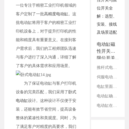
3.铭辉电动缸画册选型资
一位专注于精密工业打印机领域的
料
客户定制了一批
高精度电动缸
。这
批电动缸将用于客户的精密工业打
印机设备上，对于提升打印机的性
能和精度具有重要意义。在接到客
电动缸磁
户需求后，我们的工程师团队迅速
性开关与
与客户进行了深入沟通，详细了解
限位开关
全解：选
了客户的具体需求和应用场景。
推杆式电缸与滑台式电缸：结构、性能及适用领域对比
型、安
伺服电动缸在切割设备上的应用案例
装、接线
为了保证电动缸与客户打印机
及场景适
电缸里面的丝杠是如何固定的？
设备的完美匹配，我们采用了
卧式
配
电动缸确定减速比：看电机参数还是丝杠参数？
电动缸
设计。这种设计不仅便于安
电动缸在工业内胀轴测试领域的应用
装，还能有效节省空间，提高设备
整体的紧凑性和美观度。同时，为
了满足客户对精度的高要求，我们