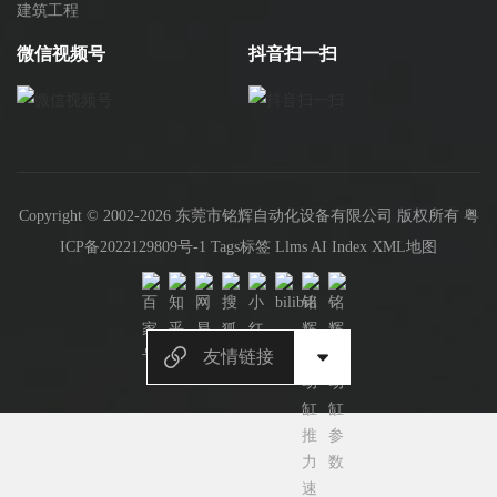
建筑工程
微信视频号
抖音扫一扫
Copyright © 2002-2026 东莞市铭辉自动化设备有限公司 版权所有
粤
ICP备2022129809号-1
Tags标签
Llms
AI Index
XML地图
友情链接