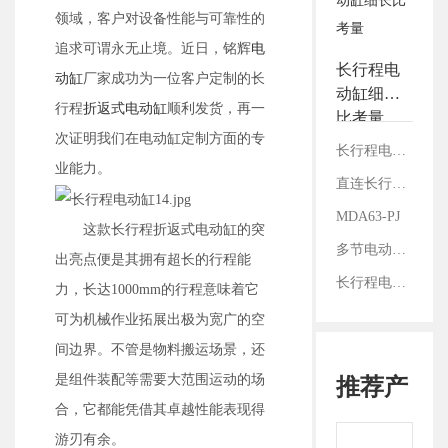
3.铭辉电动缸画册选型资
领域，客户对设备性能与可靠性的
料
追求可谓永无止境。近日，铭辉
电
长行程电
动缸
厂家成功为一位客户定制的长
动缸细长
行程
折返式电动缸
顺利发货，再一
比考量
次证明我们在电动缸定制方面的专
长行程电动缸导向装置：自加导向vs集成导杆
业能力。
直连长行程电动缸出货成功：客户信任的见证
MDA63-PJ
这款长行程折返式电动缸的突
多节电动缸和长行程电动缸的区别
出亮点便是其拥有超长的行程能
长行程电动缸为什么我们建议加导向？
力，长达1000mm的行程意味着它
可为机械作业拓展出极为宽广的空
间边界。不管是物料搬运场景，还
是组件装配等需要大范围运动的场
推荐产
合，它都能凭借其卓越性能表现得
游刃有余。