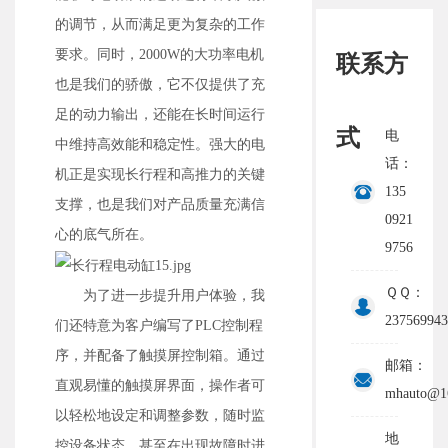
的调节，从而满足更为复杂的工作
要求。同时，2000W的大功率电机
联系方
也是我们的骄傲，它不仅提供了充
足的动力输出，还能在长时间运行
式
电
中维持高效能和稳定性。强大的电
话：
机正是实现长行程和高推力的关键
135
支撑，也是我们对产品质量充满信
0921
心的底气所在。
9756
ＱＱ：
为了进一步提升用户体验，我
237569943
们还特意为客户编写了PLC控制程
序，并配备了触摸屏控制箱。通过
邮箱：
直观易懂的触摸屏界面，操作者可
mhauto@1
以轻松地设定和调整参数，随时监
地
控设备状态，甚至在出现故障时进