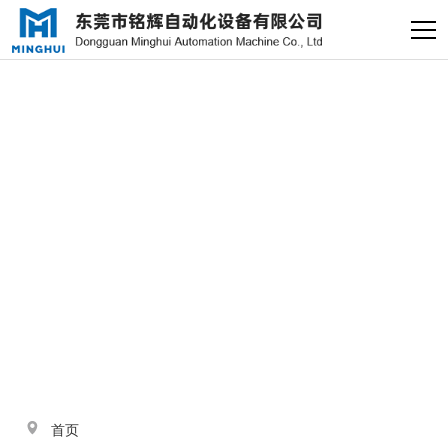
×
电缸小助手
转人工
电缸小助手
与
“高精度电动缸”
相关的标签
您好，我是电缸小助手，很高兴为
您服务
常见问题
1.电动缸推力与速度计算
器
2.铭辉电动缸型号参数表
首页