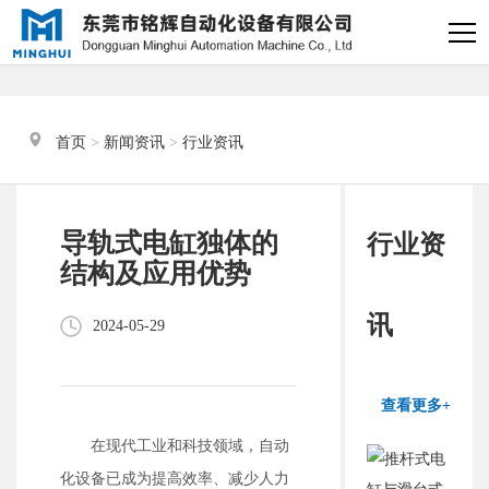
×
电缸小助手
转人工
首页
 > 
新闻资讯
 > 
行业资讯
电缸小助手
您好，我是电缸小助手，很高兴为
导轨式电缸独体的
行业资
您服务
结构及应用优势
常见问题
讯
2024-05-29
1.电动缸推力与速度计算
器
查看更多+
2.铭辉电动缸型号参数表
在现代工业和科技领域，自动
化设备已成为提高效率、减少人力