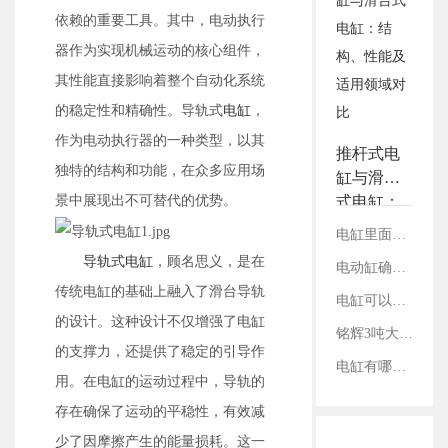
3.铭辉电动缸画册选型资
依赖的重要工具。其中，电动执行
料
器作为实现机械运动的核心组件，
其性能直接影响着整个自动化系统
的稳定性和精确性。导轨式
电缸
，
作为电动执行器的一种类型，以其
推杆式电
独特的结构和功能，在众多应用场
缸与滑台
景中展现出不可替代的优势。
式电缸：
结构、性
电缸里面的丝杠是如何固定的？
能及适用
导轨式电缸
，顾名思义，是在
电动缸确定减速比：看电机参数还是丝杠参数？
领域对比
传统电缸的基础上融入了滑台导轨
电缸可以承受哪个方向的负载？
的设计。这种设计不仅增强了电缸
铭辉3吨大推力电动缸硬核赋能重型装配
的支撑力，还提供了稳定的引导作
电缸有哪几种传动方式？
用。在电缸的运动过程中，导轨的
存在确保了运动的平稳性，有效减
少了因摩擦产生的能量损耗。这一