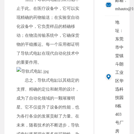
邮箱：
止于此。在医疗设备中，它可以实
mhauto@1
现精确的药物输送；在实验室自动
地
化设备中，它负责样品的精确移
址：
动；在物流传输系统中，它确保货
东莞
物的平稳搬运。每一个应用都证明
市中
了导轨式电缸在现代自动化技术中
堂镇
的重要作用。
斗朗
工业
总之，导轨式电缸以其稳定的
区华
迅科
支撑、精确的定位和耐用的设计，
技园
成为了自动化领域的一颗璀璨明
8栋
星。它不仅提升了设备的性能，也
403
为各行各业的发展贡献了力量。在
号厂
未来，随着技术的不断进步，导轨
房