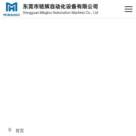
×
电缸小助手
转人工
电缸小助手
与
“导轨式电缸”
相关的标签
您好，我是电缸小助手，很高兴为
您服务
常见问题
1.电动缸推力与速度计算
器
2.铭辉电动缸型号参数表
首页