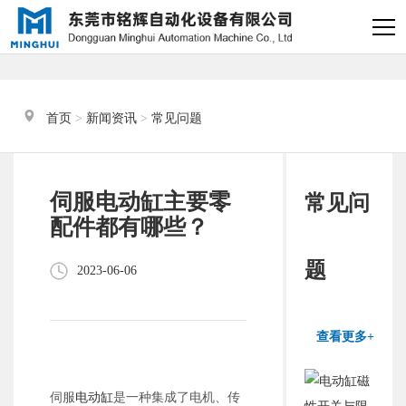
×
电缸小助手
转人工
首页
 > 
新闻资讯
 > 
常见问题
电缸小助手
您好，我是电缸小助手，很高兴为
伺服电动缸主要零
常见问
您服务
配件都有哪些？
常见问题
题
2023-06-06
1.电动缸推力与速度计算
器
查看更多+
2.铭辉电动缸型号参数表
伺服
电动缸
是一种集成了电机、传