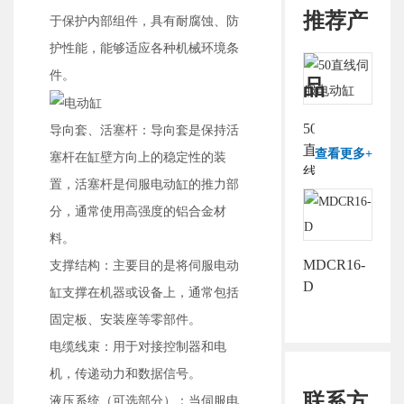
推荐产
于保护内部组件，具有耐腐蚀、防
护性能，能够适应各种机械环境条
件。
品
50
导向套、活塞杆：导向套是保持活
直
查看更多+
塞杆在缸壁方向上的稳定性的装
线
置，活塞杆是伺服电动缸的推力部
伺
分，通常使用高强度的铝合金材
服
电
料。
动
MDCR16-
支撑结构：主要目的是将伺服电动
缸
D
缸支撑在机器或设备上，通常包括
固定板、安装座等零部件。
电缆线束：用于对接控制器和电
机，传递动力和数据信号。
联系方
液压系统（可选部分）：当伺服电