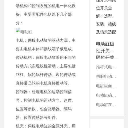
3.铭辉电动缸画册选型资
动机构和控制系统的机电一体化设
料
备。主要零配件包括以下几个部
分：
电机：
伺服电动缸
的驱动力源，主
电动缸磁
要由电机本体和接线端子板组成。
性开关与
限位开关
传动机构：伺服电动缸采用不同的
全解：选
传动方式实现线性运动，主要包括
推杆式电缸与滑台式电缸：结构、性能及适用领域对比
型、安
丝杠、蜗轮蜗杆传动、齿轮传动或
伺服电动缸在切割设备上的应用案例
装、接线
直接带凸轮的电机直接推动等。
及场景适
电缸里面的丝杠是如何固定的？
配
控制器：处理电机的运动控制信
电动缸确定减速比：看电机参数还是丝杠参数？
号，控制电机的运动方向、速度、
电动缸在工业内胀轴测试领域的应用
位置等参数，包含驱动器、编码
器、位置传感器等组件。
机壳：伺服电动缸的金属外壳，用