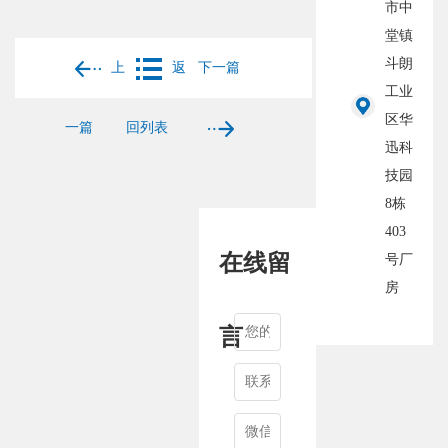
市中
堂镇
斗朗
上
返
下一篇
工业
区华
一篇
回列表
迅科
技园
8栋
403
在线留
号厂
房
言