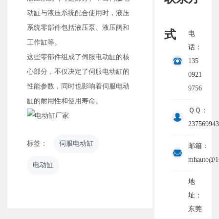
动缸与液压系统配合使用时，液压
系统零部件包括液压泵、液压阀和
式
电
工作缸等。
话：
这些零部件组成了伺服电动缸的核
135
心部分，不仅决定了伺服电动缸的
0921
性能参数，同时也影响着伺服电动
9756
缸的耐用性和使用寿命。
ＱＱ：
237569943
标签：
伺服电动缸
邮箱：
mhauto@1
电动缸
地
址：
东莞