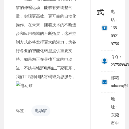
缸的伸缩运动，能够有效调整气
式
电
量，实现更高效、更可靠的自动化
话：
操作。在未来，随着技术的不断进
135
步和应用领域的不断拓展，这种控
0921
制方式必将发挥更大的潜力，为各
9756
行各业的智能化转型提供重要支
ＱＱ：
持。如果您正在寻找可靠的电动
237569943
缸，不妨与铭辉
电动缸厂家
联系，
我们工程师团队将竭诚为您服务。
邮箱：
mhauto@1
地
址：
标签：
电动缸
东莞
市中