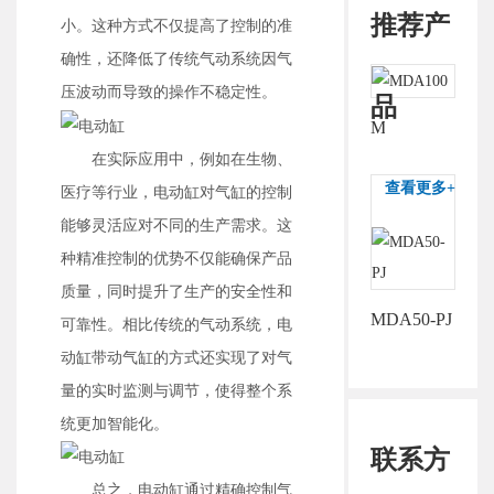
推荐产
小。这种方式不仅提高了控制的准
确性，还降低了传统气动系统因气
压波动而导致的操作不稳定性。
品
MDA100
在实际应用中，例如在生物、
查看更多+
医疗等行业，电动缸对气缸的控制
能够灵活应对不同的生产需求。这
种精准控制的优势不仅能确保产品
质量，同时提升了生产的安全性和
MDA50-PJ
可靠性。相比传统的气动系统，电
动缸带动气缸的方式还实现了对气
量的实时监测与调节，使得整个系
统更加智能化。
联系方
总之，电动缸通过精确控制气