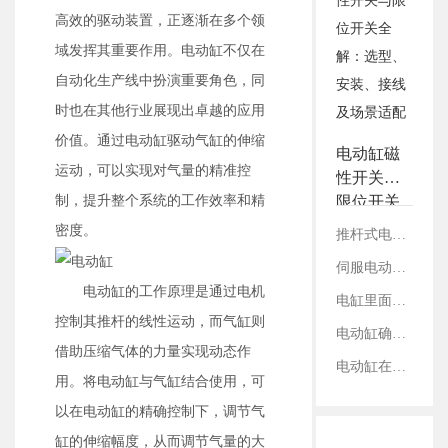
3.铭辉电动缸画册选型资
高效的驱动装置，正逐渐在多个领
料
域发挥其重要作用。电动缸不仅在
自动化生产线中扮演重要角色，同
时也在其他行业展现出卓越的应用
价值。通过电动缸驱动气缸的伸缩
电动缸磁
运动，可以实现对气量的精准控
性开关与
制，提升整个系统的工作效率和精
限位开关
全解：选
密度。
推杆式电缸与滑台式电缸：结构、性能及适用领域对比
型、安
伺服电动缸在切割设备上的应用案例
装、接线
电动缸的工作原理是通过电机
及场景适
电缸里面的丝杠是如何固定的？
配
控制其推杆的线性运动，而气缸则
电动缸确定减速比：看电机参数还是丝杠参数？
借助压缩气体的力量实现动态作
电动缸在工业内胀轴测试领域的应用
用。将电动缸与气缸结合使用，可
以在电动缸的精确控制下，调节气
缸的伸缩幅度，从而调节气量的大