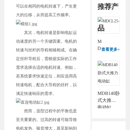
推荐产
可以在相同的电机转速下，产生更
大的位移，从而提高工作频率。
品
其次，电机转速是影响电缸运
MDCL25-
动速度的另一个关键因素。电机的
D
查看更多+
转速与丝杆的导程相辅相成。在确
定丝杆导程后，需根据实际的工作
需求选择合适的电机转速。例如，
若系统要求快速定位，则应选用高
转速电机，配合大导程的丝杆，以
MDB140卧
满足快速响应的需求。
式大推力
电动缸
然而，选型过程中的平衡也是
至关重要的。过高的转速可能导致
电机发热、噪音增大，甚至影响到