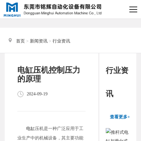
×
电缸小助手
转人工
首页
 > 
新闻资讯
 > 
行业资讯
电缸小助手
您好，我是电缸小助手，很高兴为
电缸压机控制压力
行业资
您服务
的原理
常见问题
讯
2024-09-19
1.电动缸推力与速度计算
器
查看更多+
2.铭辉电动缸型号参数表
电缸
压机是一种广泛应用于工
业生产中的机械设备，其主要功能