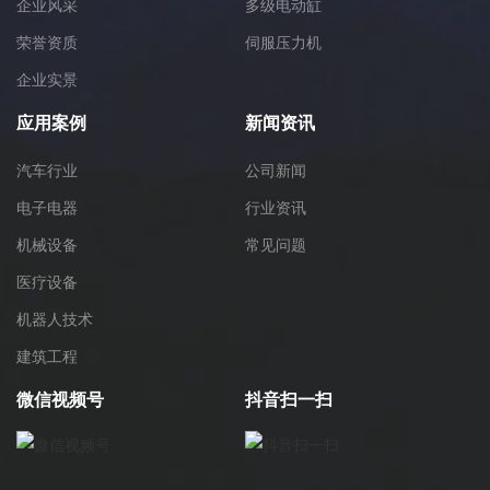
企业风采
多级电动缸
荣誉资质
伺服压力机
企业实景
应用案例
新闻资讯
汽车行业
公司新闻
电子电器
行业资讯
机械设备
常见问题
医疗设备
机器人技术
建筑工程
微信视频号
抖音扫一扫