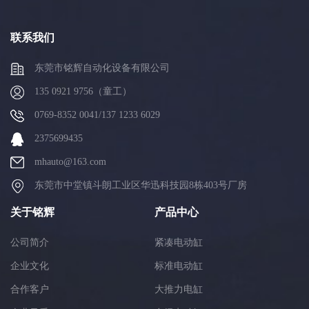
联系我们
东莞市铭辉自动化设备有限公司
135 0921 9756（童工）
0769-8352 0041/137 1233 6029
2375699435
mhauto@163.com
东莞市中堂镇斗朗工业区华迅科技园8栋403号厂房
关于铭辉
产品中心
公司简介
紧凑电动缸
企业文化
标准电动缸
合作客户
大推力电缸