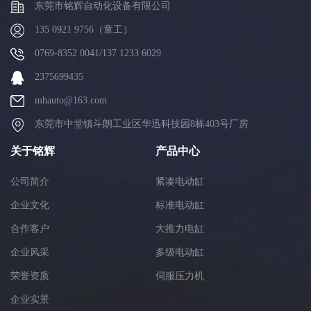
东莞市铭辉自动化设备有限公司
135 0921 9756（童工）
0769-8352 0041/137 1233 6029
2375699435
mhauto@163.com
东莞市中堂镇斗朗工业区华迅科技园8栋403号厂房
关于铭辉
产品中心
公司简介
紧凑电动缸
企业文化
标准电动缸
合作客户
大推力电缸
企业风采
多级电动缸
荣誉资质
伺服压力机
企业实景