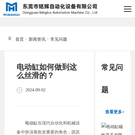
×
电缸小助手
转人工
首页
 > 
新闻资讯
 > 
常见问题
电缸小助手
您好，我是电缸小助手，很高兴为
电动缸如何做到这
常见问
您服务
么丝滑的？
常见问题
题
2024-09-02
1.电动缸推力与速度计算
器
查看更多+
2.铭辉电动缸型号参数表
电动缸
在现代自动化和机械设
备中扮演着愈发重要的角色，因其