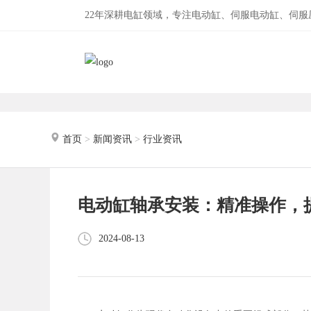
22年深耕电缸领域，专注电动缸、伺服电动缸、伺
首页
>
新闻资讯
>
行业资讯
电动缸轴承安装：精准操作，
2024-08-13