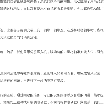
性能的优劣直接影响到整个系统的效率与耐用性。电动缸除了用高品质
缸的运行精度，而且对其使用寿命也有着显著影响。今天铭辉
电动缸厂
。应准备必要的安装工具、轴承、轴承座。在选择精密轴承时，应根
其承载能力与转动灵活性。
。随后，我们采用伺服压入机，以均匀的力量将轴承安装入位，避免
润滑油能够有效降低摩擦，延长轴承的使用寿命。在完成轴承安装
除潜在的问题，再进行下一步的电动缸安装。
的基础。通过细致的准备、专业的设备操作以及合理的润滑，能够提
。如果您正在寻找可靠的电动缸，不妨与铭辉电动缸厂家联系，我们工