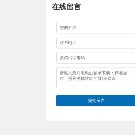
在线留言
提交留言