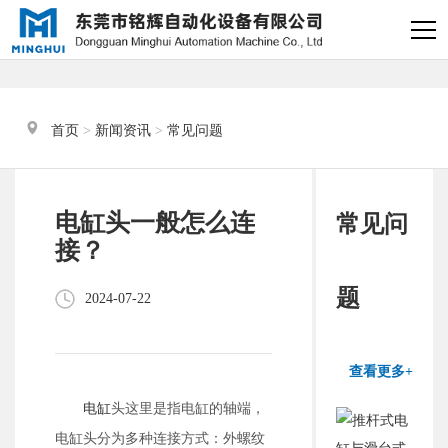
×
电缸小助手
转人工
首页
 > 
新闻资讯
 > 
常见问题
电缸小助手
您好，我是电缸小助手，很高兴为
电缸头一般怎么连
常见问
您服务
接？
常见问题
题
2024-07-22
1.电动缸推力与速度计算
器
查看更多+
2.铭辉电动缸型号参数表
电缸
头这里是指电缸的轴端，
电缸头分为多种连接方式：外螺纹