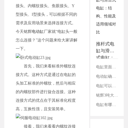
3.铭辉电动缸画册选型资
接头、内螺纹接头、鱼眼接头、Y
料
型接头、I型接头，可以根据不同的
需求及应用场景来选择连接方式。
今天铭辉
电动缸
厂家就“电缸头一般
怎么连接？”这个问题来给大家讲解
推杆式电
一下。
缸与滑台
式电缸：
结构、性
首先，我们来看标准外螺纹连
电缸里面的丝杠是如何固定的？
能及适用
接方式。这种方式是通过在电缸的
电动缸确定减速比：看电机参数还是丝杠参数？
领域对比
头加工标准的外螺纹，然后与相应
电缸可以承受哪个方向的负载？
的内螺纹部件进行旋合连接。这种
铭辉3吨大推力电动缸硬核赋能重型装配
连接方式的优点在于其标准化程度
电缸有哪几种传动方式？
高，互换性强，且安装简单。
接着，我们来看看内螺纹连接