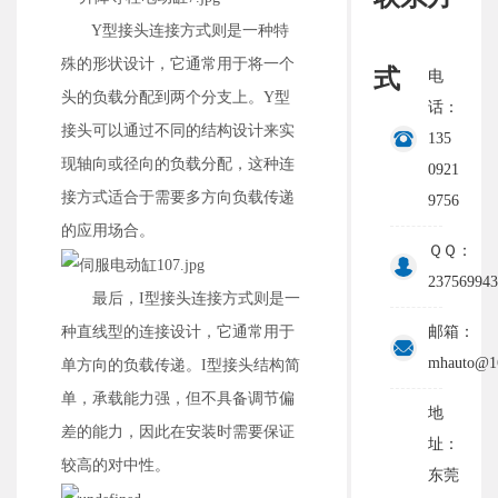
Y型接头连接方式则是一种特
殊的形状设计，它通常用于将一个
式
电
头的负载分配到两个分支上。Y型
话：
接头可以通过不同的结构设计来实
135
现轴向或径向的负载分配，这种连
0921
接方式适合于需要多方向负载传递
9756
的应用场合。
ＱＱ：
237569943
最后，I型接头连接方式则是一
种直线型的连接设计，它通常用于
邮箱：
mhauto@1
单方向的负载传递。I型接头结构简
单，承载能力强，但不具备调节偏
地
差的能力，因此在安装时需要保证
址：
较高的对中性。
东莞