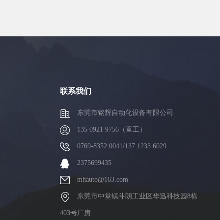
联系我们
东莞市铭辉自动化设备有限公司
135 0921 9756（童工）
0769-8352 0041/137 1233 6029
2375699435
mhauto@163.com
东莞市中堂镇斗朗工业区华迅科技园8栋
403号厂房