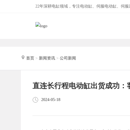
22年深耕电缸领域，专注电动缸、伺服电动缸、伺
首页
>
新闻资讯
>
公司新闻
直连长行程电动缸出货成功：
2024-05-18