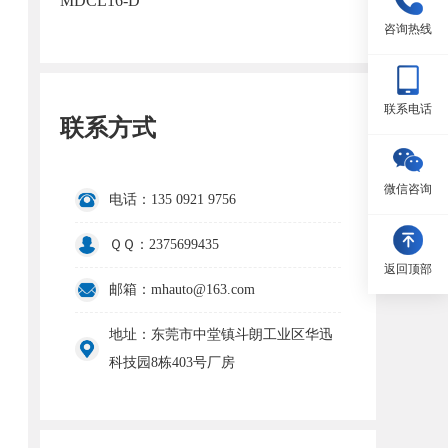
MDCL16-D
咨询热线
联系电话
联系方式
微信咨询
电话：135 0921 9756
ＱＱ：2375699435
返回顶部
邮箱：mhauto@163.com
地址：东莞市中堂镇斗朗工业区华迅
科技园8栋403号厂房