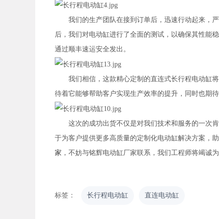
我们的生产团队在接到订单后，迅速行动起来，严格
后，我们对电动缸进行了全面的测试，以确保其性能稳
通过顺丰速运安全发出。
我们相信，这款精心定制的直连式长行程电动缸将很
待着它能够帮助客户实现生产效率的提升，同时也期待
这次的成功出货不仅是对我们技术和服务的一次肯定
于为客户提供更多高质量的定制化电动缸解决方案，助
家
，不妨与铭辉电动缸厂家联系，我们工程师将竭诚为
标签：
长行程电动缸
直连电动缸