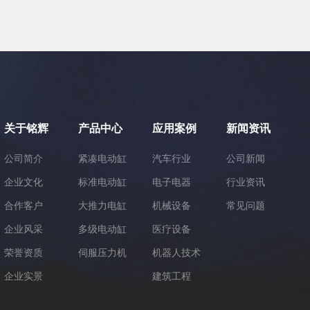
关于铭辉
产品中心
应用案例
新闻资讯
公司简介
紧凑电动缸
汽车行业
公司新闻
企业文化
标准电动缸
电子电器
行业资讯
合作客户
大推力电缸
机械设备
常见问题
企业风采
多级电动缸
医疗设备
荣誉资质
伺服压力机
机器人技术
企业实景
建筑工程