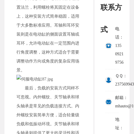
联系方
置法兰，利用螺栓将其固定在设备
上，这种安装方式简单稳固，适用
于大多数标准应用。耳轴和耳环安
式
电
装则是在电动缸的侧面设置耳轴或
话：
耳环，允许电动缸在一定范围内进
135
行角度调整，这种方式适合于需要
0921
调整动作方向或角度的复杂应用场
9756
景。
ＱＱ：
237569943
最后，负载的安装方式同样不
可忽视。内外螺纹、关节轴承和球
邮箱：
mhauto@1
头轴承是常见的负载连接方式。内
外螺纹安装简单方便，适合轻量级
地
负载和低振动环境。关节轴承和球
址：
头轴承则提供了更大的灵活性和适