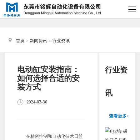
×
电缸小助手
转人工
首页
 > 
新闻资讯
 > 
行业资讯
电缸小助手
您好，我是电缸小助手，很高兴为
电动缸安装指南：
行业资
您服务
如何选择合适的安
装方式
常见问题
讯
2024-03-30
1.电动缸推力与速度计算
器
查看更多+
2.铭辉电动缸型号参数表
在精密控制和自动化技术日益