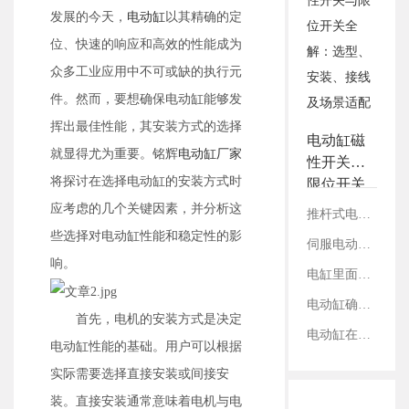
3.铭辉电动缸画册选型资
发展的今天，
电动缸
以其精确的定
料
位、快速的响应和高效的性能成为
众多工业应用中不可或缺的执行元
件。然而，要想确保电动缸能够发
挥出最佳性能，其安装方式的选择
电动缸磁
就显得尤为重要。铭辉
电动缸厂家
性开关与
将探讨在选择电动缸的安装方式时
限位开关
全解：选
应考虑的几个关键因素，并分析这
推杆式电缸与滑台式电缸：结构、性能及适用领域对比
型、安
些选择对电动缸性能和稳定性的影
伺服电动缸在切割设备上的应用案例
装、接线
响。
及场景适
电缸里面的丝杠是如何固定的？
配
电动缸确定减速比：看电机参数还是丝杠参数？
首先，电机的安装方式是决定
电动缸在工业内胀轴测试领域的应用
电动缸性能的基础。用户可以根据
实际需要选择直接安装或间接安
装。直接安装通常意味着电机与电