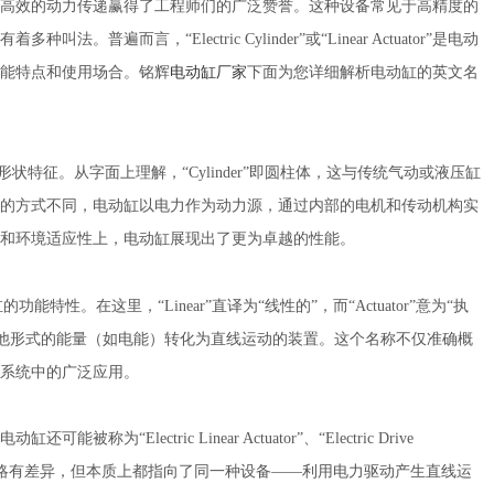
高效的动力传递赢得了工程师们的广泛赞誉。这种设备常见于高精度的
而言，“Electric Cylinder”或“Linear Actuator”是电动
能特点和使用场合。铭辉
电动缸厂家
下面为您详细解析电动缸的英文名
动缸的形状特征。从字面上理解，“Cylinder”即圆柱体，这与传统气动或液压缸
的方式不同，电动缸以电力作为动力源，通过内部的电机和传动机构实
用和环境适应性上，电动缸展现出了更为卓越的性能。
的功能特性。在这里，“Linear”直译为“线性的”，而“Actuator”意为“执
一种能够将其他形式的能量（如电能）转化为直线运动的装置。这个名称不仅准确概
系统中的广泛应用。
ectric Linear Actuator”、“Electric Drive
tor”等。这些名称虽然略有差异，但本质上都指向了同一种设备——利用电力驱动产生直线运