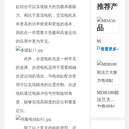
推荐产
缸结合可以实现较大的负载承载能
力。相比于直流电机，交流电机具
有更高的功率密度和更低的成本，
品
因此在一些需要大负载和高速运动
MDA50-
的应用中更为常见。
D
查看更多+
此外，步进电机也是一种常见
的选择。步进电机适用于需要精确
步进运动的场合，与电动缸配合使
用可以实现精准的位置控制。步进
MDB180前
电机通过电脉冲信号控制旋转角
法兰大推
度，能够实现高精度的定位和重复
力电动缸
定位。
除了以上常见的电机类型，还