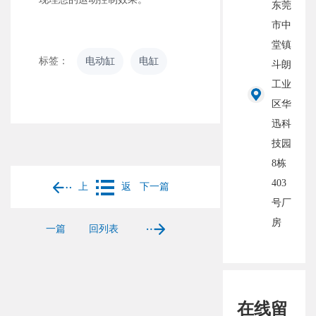
东莞
市中
堂镇
标签：
电动缸
电缸
斗朗
工业
区华
迅科
技园
8栋
403
上
返
下一篇
号厂
房
一篇
回列表
在线留