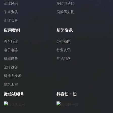
企业风采
多级电动缸
荣誉资质
伺服压力机
企业实景
应用案例
新闻资讯
汽车行业
公司新闻
电子电器
行业资讯
机械设备
常见问题
医疗设备
机器人技术
建筑工程
微信视频号
抖音扫一扫