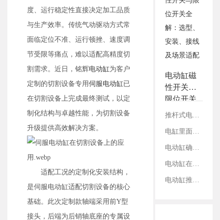
3.铭辉电动缸画册选型资
度、运行稳定性直接决定加工品质
料
与生产效率。传统气动驱动方式常
面临定位不准、运行顿挫、速度调
节受限等痛点，难以适配高精度切
割需求。近日，铭辉
电动缸
为客户
电动缸磁
定制的切割设备专用
伺服电动缸
已
性开关与
在切割设备上完成最终测试，以定
限位开关
全解：选
制化结构与卓越性能，为切割设备
推杆式电缸与滑台式电缸：结构、性能及适用领域对比
型、安
升级提供高效解决方案。
电缸里面的丝杠是如何固定的？
装、接线
及场景适
电动缸确定减速比：看电机参数还是丝杠参数？
配
电动缸在工业内胀轴测试领域的应用
适配工况的定制化安装结构，
电动缸推拉转换间隙是什么？如何有效控制
是伺服电动缸适配切割设备的核心
基础。此次定制款轴端采用前Y型
接头，后端为后销轴底座的专属设