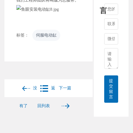
我们工程师团队将竭诚为您服务。
言
标签：
伺服电动缸
提
交
没
返
下一篇
留
言
有了
回列表