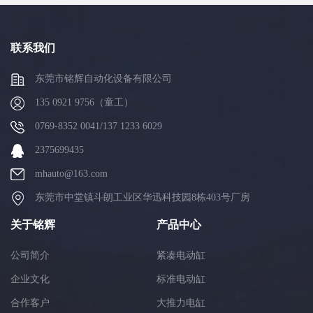
联系我们
东莞市铭辉自动化设备有限公司
135 0921 9756（童工）
0769-8352 0041/137 1233 6029
2375699435
mhauto@163.com
东莞市中堂镇斗朗工业区华迅科技园8栋403号厂房
关于铭辉
产品中心
公司简介
紧凑电动缸
企业文化
标准电动缸
合作客户
大推力电缸