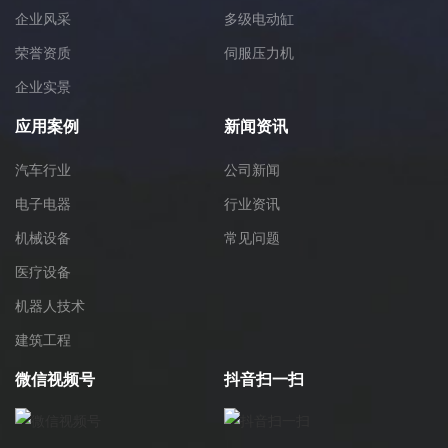
企业风采
多级电动缸
荣誉资质
伺服压力机
企业实景
应用案例
新闻资讯
汽车行业
公司新闻
电子电器
行业资讯
机械设备
常见问题
医疗设备
机器人技术
建筑工程
微信视频号
抖音扫一扫