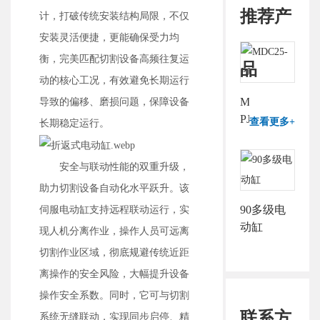
推荐产
计，打破传统安装结构局限，不仅
安装灵活便捷，更能确保受力均
衡，完美匹配切割设备高频往复运
品
动的核心工况，有效避免长期运行
MDC25-
导致的偏移、磨损问题，保障设备
PJ
查看更多+
长期稳定运行。
安全与联动性能的双重升级，
助力切割设备自动化水平跃升。该
90多级电
伺服电动缸支持远程联动运行，实
动缸
现人机分离作业，操作人员可远离
切割作业区域，彻底规避传统近距
离操作的安全风险，大幅提升设备
操作安全系数。同时，它可与切割
联系方
系统无缝联动，实现同步启停、精