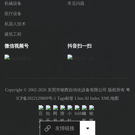
机械设备
常见问题
医疗设备
机器人技术
建筑工程
微信视频号
抖音扫一扫
Copyright © 2002-2026 东莞市铭辉自动化设备有限公司 版权所有
粤
ICP备2022129809号-1
Tags标签
Llms
AI Index
XML地图
友情链接