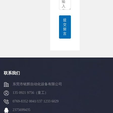
提
交
留
言
联系我们
东莞市铭辉自动化设备有限公司
135 0921 9756（童工）
0769-8352 0041/137 1233 6029
2375699435