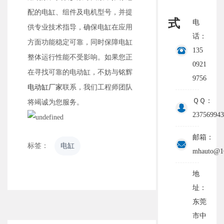
配的电缸、组件及电机型号，并提
式
电
供专业技术指导，确保电缸在应用
话：
方面功能稳定可靠，同时保障电缸
135
整体运行性能不受影响。如果您正
0921
在寻找可靠的电动缸，不妨与铭辉
9756
电动缸厂家
联系，我们工程师团队
ＱＱ：
将竭诚为您服务。
237569943
邮箱：
标签：
电缸
mhauto@1
地
址：
东莞
市中