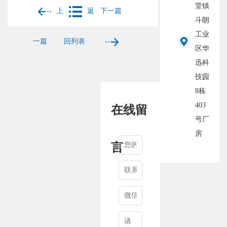
堂镇
上
返
下一篇
斗朗
工业
一篇
回列表
区华
迅科
技园
8栋
403
在线留
号厂
房
言