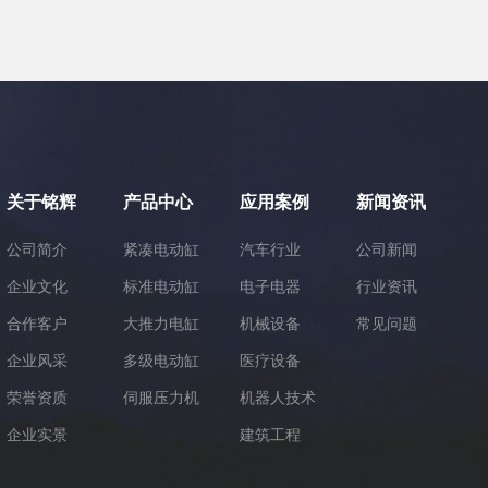
关于铭辉
产品中心
应用案例
新闻资讯
公司简介
紧凑电动缸
汽车行业
公司新闻
企业文化
标准电动缸
电子电器
行业资讯
合作客户
大推力电缸
机械设备
常见问题
企业风采
多级电动缸
医疗设备
荣誉资质
伺服压力机
机器人技术
企业实景
建筑工程