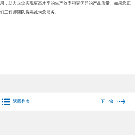
用，助力企业实现更高水平的生产效率和更优异的产品质量。如果您正
们工程师团队将竭诚为您服务。
返回列表
下一篇