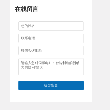
在线留言
提交留言