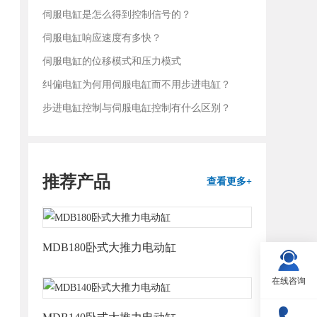
伺服电缸是怎么得到控制信号的？
伺服电缸响应速度有多快？
伺服电缸的位移模式和压力模式
纠偏电缸为何用伺服电缸而不用步进电缸？
步进电缸控制与伺服电缸控制有什么区别？
推荐产品
查看更多+
MDB180卧式大推力电动缸
在线咨询