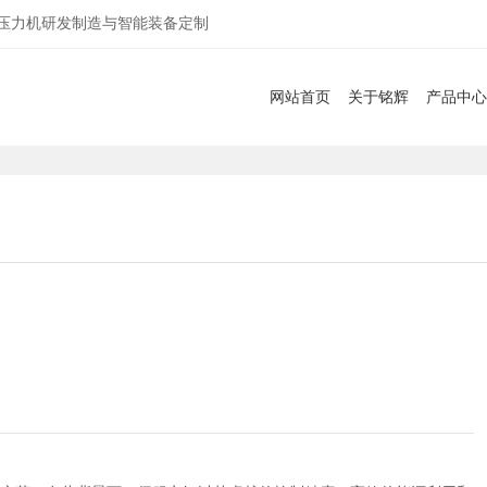
服压力机研发制造与智能装备定制
网站首页
关于铭辉
产品中心