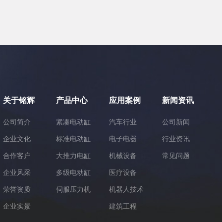
关于铭辉
产品中心
应用案例
新闻资讯
公司简介
紧凑电动缸
汽车行业
公司新闻
企业文化
标准电动缸
电子电器
行业资讯
合作客户
大推力电缸
机械设备
常见问题
企业风采
多级电动缸
医疗设备
荣誉资质
伺服压力机
机器人技术
企业实景
建筑工程