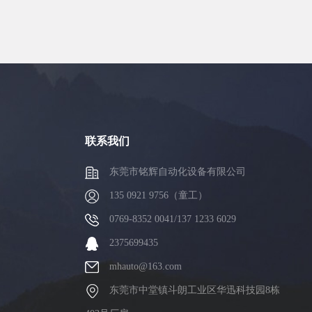
联系我们
东莞市铭辉自动化设备有限公司
135 0921 9756（童工）
0769-8352 0041/137 1233 6029
2375699435
mhauto@163.com
东莞市中堂镇斗朗工业区华迅科技园8栋