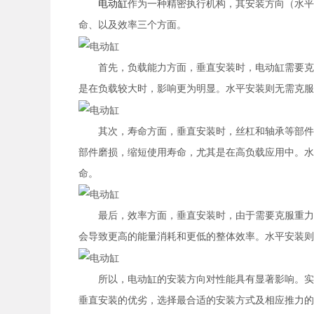
电动缸
作为一种精密执行机构，其安装方向（水平
命、以及效率三个方面。
首先，负载能力方面，垂直安装时，电动缸需要克服
是在负载较大时，影响更为明显。水平安装则无需克服
其次，寿命方面，垂直安装时，丝杠和轴承等部件承
部件磨损，缩短使用寿命，尤其是在高负载应用中。水
命。
最后，效率方面，垂直安装时，由于需要克服重力，
会导致更高的能量消耗和更低的整体效率。水平安装则
所以，电动缸的安装方向对性能具有显著影响。实际
垂直安装的优劣，选择最合适的安装方式及相应推力的