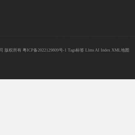
限公司 版权所有
粤ICP备2022129809号-1
Tags标签
Llms
AI Index
XML地图