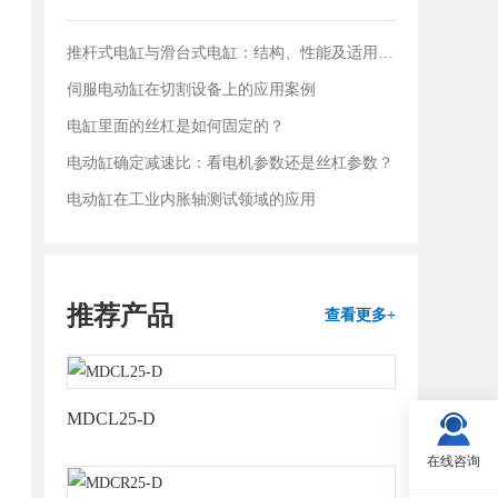
推杆式电缸与滑台式电缸：结构、性能及适用领域对比
伺服电动缸在切割设备上的应用案例
电缸里面的丝杠是如何固定的？
电动缸确定减速比：看电机参数还是丝杠参数？
电动缸在工业内胀轴测试领域的应用
推荐产品
查看更多+
MDCL25-D
在线咨询