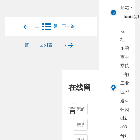
邮箱：
mhauto@1
上
返
下一篇
地
址：
一篇
回列表
东莞
市中
堂镇
斗朗
工业
在线留
区华
迅科
言
技园
8栋
403
号厂