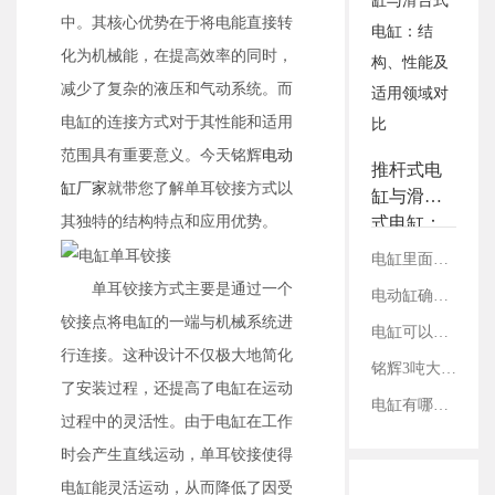
3.铭辉电动缸画册选型资
中。其核心优势在于将电能直接转
料
化为机械能，在提高效率的同时，
减少了复杂的液压和气动系统。而
电缸的连接方式对于其性能和适用
范围具有重要意义。今天铭辉
电动
推杆式电
缸厂家
就带您了解单耳铰接方式以
缸与滑台
其独特的结构特点和应用优势。
式电缸：
结构、性
电缸里面的丝杠是如何固定的？
能及适用
单耳铰接方式主要是通过一个
电动缸确定减速比：看电机参数还是丝杠参数？
领域对比
铰接点将电缸的一端与机械系统进
电缸可以承受哪个方向的负载？
行连接。这种设计不仅极大地简化
铭辉3吨大推力电动缸硬核赋能重型装配
了安装过程，还提高了电缸在运动
电缸有哪几种传动方式？
过程中的灵活性。由于电缸在工作
时会产生直线运动，单耳铰接使得
电缸能灵活运动，从而降低了因受