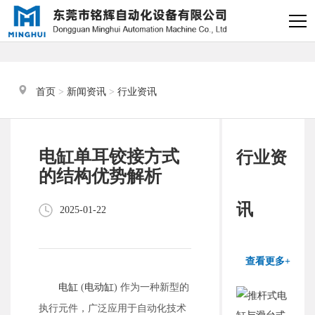
×
电缸小助手
转人工
首页
 > 
新闻资讯
 > 
行业资讯
电缸小助手
您好，我是电缸小助手，很高兴为
电缸单耳铰接方式
行业资
您服务
的结构优势解析
常见问题
讯
2025-01-22
1.电动缸推力与速度计算
器
查看更多+
2.铭辉电动缸型号参数表
电缸
(
电动缸
) 作为一种新型的
执行元件，广泛应用于自动化技术