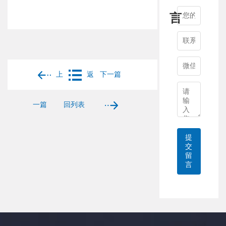
言
上
返
下一篇
一篇
回列表
提
交
留
言