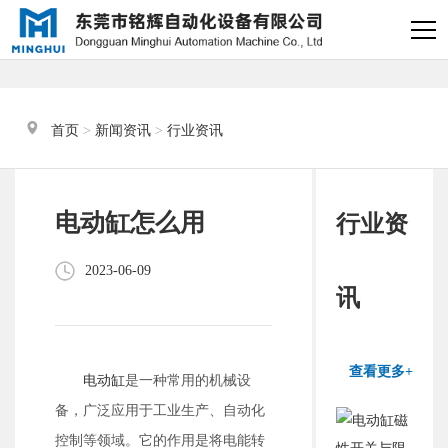
×
电缸小助手
转人工
首页
 > 
新闻资讯
 > 
行业资讯
电缸小助手
您好，我是电缸小助手，很高兴为
电动缸怎么用
行业资
您服务
2023-06-09
常见问题
讯
1.电动缸推力与速度计算
器
查看更多+
电动缸
是一种常用的机械设
2.铭辉电动缸型号参数表
备，广泛应用于工业生产、自动化
控制等领域。它的作用是将电能转