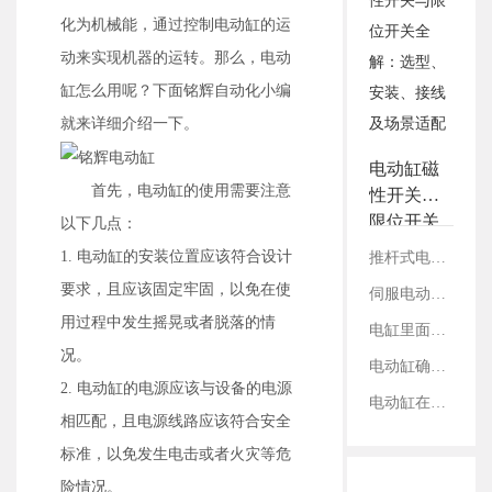
3.铭辉电动缸画册选型资
化为机械能，通过控制电动缸的运
料
动来实现机器的运转。那么，电动
缸怎么用呢？下面铭辉自动化小编
就来详细介绍一下。
电动缸磁
首先，电动缸的使用需要注意
性开关与
限位开关
以下几点：
全解：选
1. 电动缸的安装位置应该符合设计
推杆式电缸与滑台式电缸：结构、性能及适用领域对比
型、安
要求，且应该固定牢固，以免在使
伺服电动缸在切割设备上的应用案例
装、接线
用过程中发生摇晃或者脱落的情
及场景适
电缸里面的丝杠是如何固定的？
配
况。
电动缸确定减速比：看电机参数还是丝杠参数？
2. 电动缸的电源应该与设备的电源
电动缸在工业内胀轴测试领域的应用
相匹配，且电源线路应该符合安全
标准，以免发生电击或者火灾等危
险情况。