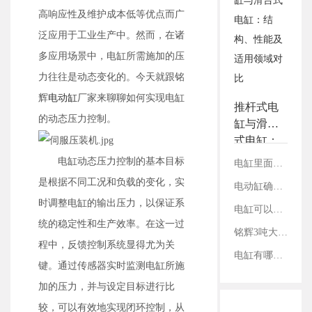
3.铭辉电动缸画册选型资
高响应性及维护成本低等优点而广
料
泛应用于工业生产中。然而，在诸
多应用场景中，电缸所需施加的压
力往往是动态变化的。今天就跟铭
辉
电动缸
厂家来聊聊如何实现电缸
推杆式电
的动态压力控制。
缸与滑台
式电缸：
结构、性
电缸动态压力控制的基本目标
电缸里面的丝杠是如何固定的？
能及适用
是根据不同工况和负载的变化，实
电动缸确定减速比：看电机参数还是丝杠参数？
领域对比
时调整电缸的输出压力，以保证系
电缸可以承受哪个方向的负载？
统的稳定性和生产效率。在这一过
铭辉3吨大推力电动缸硬核赋能重型装配
程中，反馈控制系统显得尤为关
电缸有哪几种传动方式？
键。通过传感器实时监测电缸所施
加的压力，并与设定目标进行比
较，可以有效地实现闭环控制，从