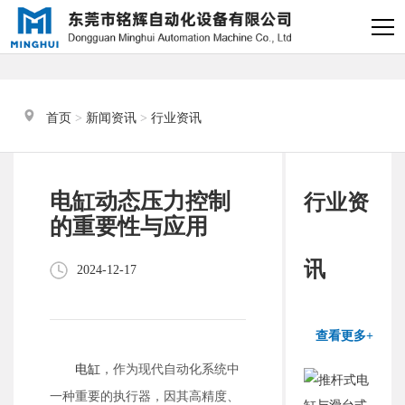
×
电缸小助手
转人工
首页
 > 
新闻资讯
 > 
行业资讯
电缸小助手
您好，我是电缸小助手，很高兴为
电缸动态压力控制
行业资
您服务
的重要性与应用
常见问题
讯
2024-12-17
1.电动缸推力与速度计算
器
查看更多+
2.铭辉电动缸型号参数表
电缸
，作为现代自动化系统中
一种重要的执行器，因其高精度、