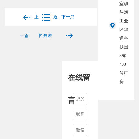
堂镇
斗朗
上
返
下一篇
工业
区华
一篇
回列表
迅科
技园
8栋
403
号厂
在线留
房
言