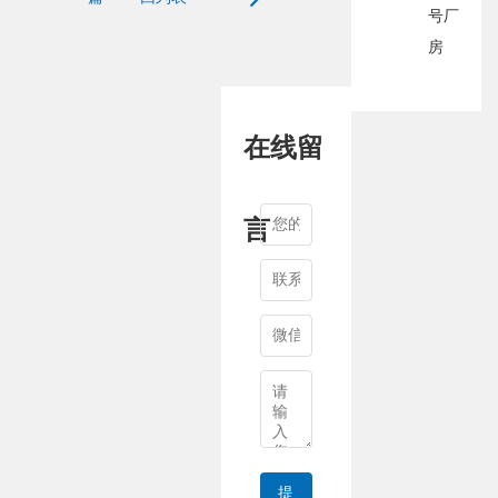
号厂
房
在线留
言
提