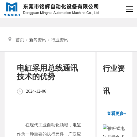
×
电缸小助手
转人工
首页
 > 
新闻资讯
 > 
行业资讯
电缸小助手
您好，我是电缸小助手，很高兴为
电缸采用总线通讯
行业资
您服务
技术的优势
常见问题
讯
2024-12-06
1.电动缸推力与速度计算
器
查看更多+
2.铭辉电动缸型号参数表
在现代工业自动化领域，
电缸
作为一种重要的执行元件，广泛应