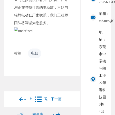
237569943
您正在寻找可靠的电动缸，不妨与
邮箱：
铭辉
电动缸厂家
联系，我们工程师
mhauto@1
团队将竭诚为您服务。
地
址：
东莞
标签：
电缸
市中
堂镇
斗朗
工业
区华
迅科
技园
上
返
下一篇
8栋
403
一篇
回列表