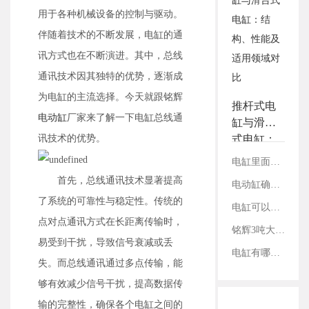
3.铭辉电动缸画册选型资
用于各种机械设备的控制与驱动。
料
伴随着技术的不断发展，电缸的通
讯方式也在不断演进。其中，总线
通讯技术因其独特的优势，逐渐成
为电缸的主流选择。今天就跟铭辉
推杆式电
电动缸
厂家来了解一下电缸总线通
缸与滑台
讯技术的优势。
式电缸：
结构、性
电缸里面的丝杠是如何固定的？
能及适用
首先，总线通讯技术显著提高
电动缸确定减速比：看电机参数还是丝杠参数？
领域对比
了系统的可靠性与稳定性。传统的
电缸可以承受哪个方向的负载？
点对点通讯方式在长距离传输时，
铭辉3吨大推力电动缸硬核赋能重型装配
易受到干扰，导致信号衰减或丢
电缸有哪几种传动方式？
失。而总线通讯通过多点传输，能
够有效减少信号干扰，提高数据传
输的完整性，确保各个电缸之间的