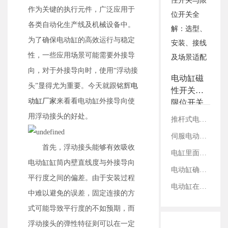
3.铭辉电动缸画册选型资
作为关键的执行元件，广泛应用于
料
各类自动化生产线及机械设备中。
为了确保电动缸的高效运行与稳定
性，一些应用场景可能需要外接导
向，对于外接导向时，使用“浮动接
电动缸磁
头”显得尤为重要。今天就跟铭辉
电
性开关与
动缸厂家
来看看电动缸外接导向使
限位开关
全解：选
用浮动接头的好处。
推杆式电缸与滑台式电缸：结构、性能及适用领域对比
型、安
伺服电动缸在切割设备上的应用案例
装、接线
首先，浮动接头能够有效吸收
及场景适
电缸里面的丝杠是如何固定的？
电动缸缸筒内壁直线度与外接导向
配
电动缸确定减速比：看电机参数还是丝杠参数？
平行度之间的偏差。由于安装过程
电动缸在工业内胀轴测试领域的应用
中难以避免的误差，固定连接的方
式可能导致平行度的不如预期，而
浮动接头的弹性特征则可以在一定