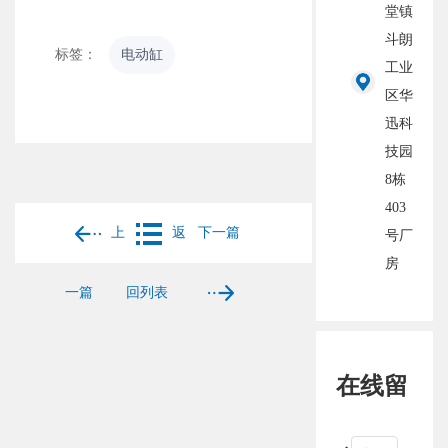
堂镇
斗朗
标签：
电动缸
工业
区华
迅科
技园
8栋
403
上
返
下一篇
号厂
房
一篇
回列表
在线留