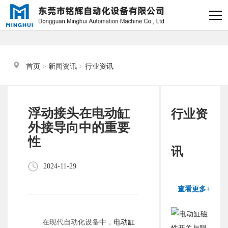
×
电缸小助手
转人工
首页
 > 
新闻资讯
 > 
行业资讯
电缸小助手
您好，我是电缸小助手，很高兴为
浮动接头在电动缸
行业资
您服务
外接导向中的重要
性
常见问题
讯
2024-11-29
1.电动缸推力与速度计算
器
查看更多+
2.铭辉电动缸型号参数表
在现代自动化设备中，
电动缸