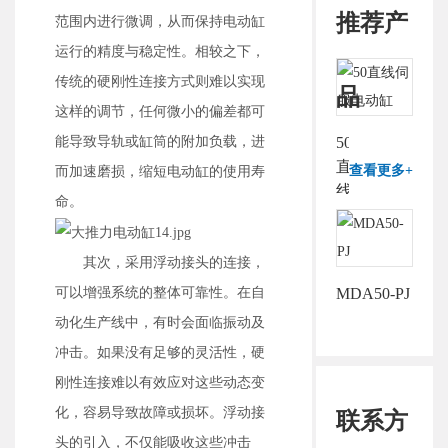
推荐产
范围内进行微调，从而保持电动缸
运行的精度与稳定性。相较之下，
传统的硬刚性连接方式则难以实现
品
这样的调节，任何微小的偏差都可
能导致导轨或缸筒的附加负载，进
50
直
查看更多+
而加速磨损，缩短电动缸的使用寿
线
命。
伺
服
电
其次，采用浮动接头的连接，
动
可以增强系统的整体可靠性。在自
MDA50-PJ
缸
动化生产线中，有时会面临振动及
冲击。如果没有足够的灵活性，硬
刚性连接难以有效应对这些动态变
化，容易导致故障或损坏。浮动接
联系方
头的引入，不仅能吸收这些冲击