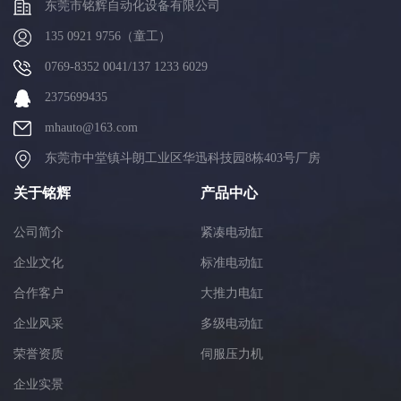
东莞市铭辉自动化设备有限公司
135 0921 9756（童工）
0769-8352 0041/137 1233 6029
2375699435
mhauto@163.com
东莞市中堂镇斗朗工业区华迅科技园8栋403号厂房
关于铭辉
产品中心
公司简介
紧凑电动缸
企业文化
标准电动缸
合作客户
大推力电缸
企业风采
多级电动缸
荣誉资质
伺服压力机
企业实景