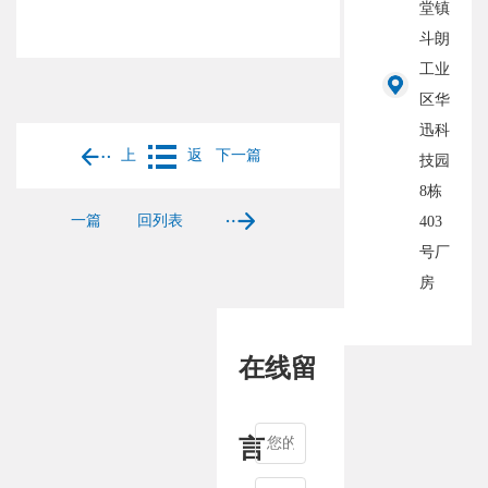
堂镇
斗朗
工业
区华
迅科
上
返
下一篇
技园
8栋
一篇
回列表
403
号厂
房
在线留
言