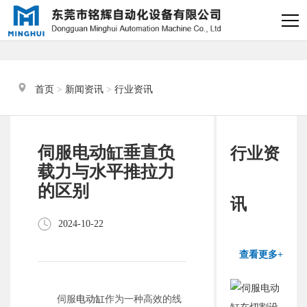
×
电缸小助手
转人工
首页
 > 
新闻资讯
 > 
行业资讯
电缸小助手
您好，我是电缸小助手，很高兴为
伺服电动缸垂直负
行业资
您服务
载力与水平推拉力
的区别
常见问题
讯
2024-10-22
1.电动缸推力与速度计算
器
查看更多+
2.铭辉电动缸型号参数表
伺服
电动缸
作为一种高效的线