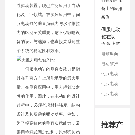
3.铭辉电动缸画册选型资
性驱动装置，现已广泛应用于自动
料
化及工业领域。在实际应用中，
伺
服电动缸
的垂直负载力与水平推拉
伺服电动
力的区别至关重要，这不仅影响设
缸在切割
备的设计与选择，也直接关系到整
设备上的
个系统的稳定性和效率。
应用案例
电缸里面的丝杠是如何固定的？
电动缸推拉转换间隙是什么？如何有效控制
伺服电动缸的垂直负载力是指
伺服电动缸重复定位精度靠什么支撑？
其在垂直方向上所能承受的最大重
伺服电动缸选用减速机直齿和斜齿的区别
量。在垂直应用中，重力起着决定
伺服电动缸前端鱼眼接头的连接与固定方法
性的作用，因此，在电动缸的设计
过程中，必须考虑材料强度、结构
设计及其所需的驱动功率。例如，
为了提高缸体的垂直负载能力，常
推荐产
采用拉杆式固定结构，以增强其稳