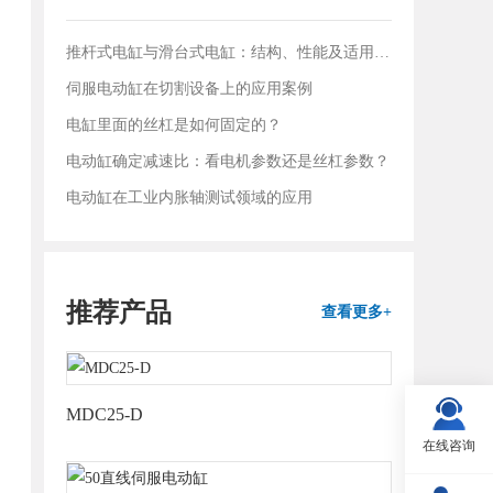
推杆式电缸与滑台式电缸：结构、性能及适用领域对比
伺服电动缸在切割设备上的应用案例
电缸里面的丝杠是如何固定的？
电动缸确定减速比：看电机参数还是丝杠参数？
电动缸在工业内胀轴测试领域的应用
推荐产品
查看更多+
MDC25-D
在线咨询