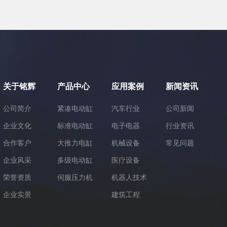
关于铭辉
产品中心
应用案例
新闻资讯
公司简介
紧凑电动缸
汽车行业
公司新闻
企业文化
标准电动缸
电子电器
行业资讯
合作客户
大推力电缸
机械设备
常见问题
企业风采
多级电动缸
医疗设备
荣誉资质
伺服压力机
机器人技术
企业实景
建筑工程