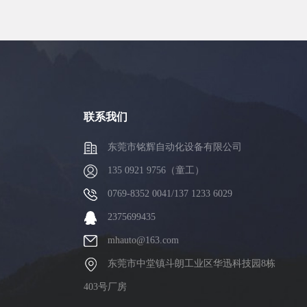
联系我们
东莞市铭辉自动化设备有限公司
135 0921 9756（童工）
0769-8352 0041/137 1233 6029
2375699435
mhauto@163.com
东莞市中堂镇斗朗工业区华迅科技园8栋
403号厂房