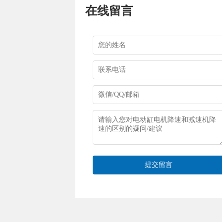
在线留言
提交留言