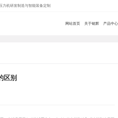
服压力机研发制造与智能装备定制
网站首页
关于铭辉
产品中心
的区别