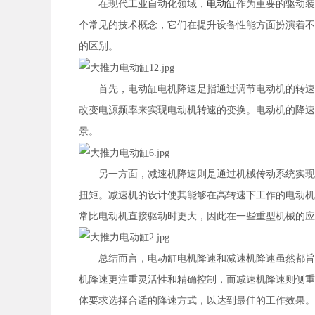
在现代工业自动化领域，
电动缸
作为重要的驱动装
个常见的技术概念，它们在提升设备性能方面扮演着不
的区别。
首先，电动缸电机降速是指通过调节电动机的转速来
改变电源频率来实现电动机转速的变换。电动机的降速
景。
另一方面，减速机降速则是通过机械传动系统实现的
扭矩。减速机的设计使其能够在高转速下工作的电动机
常比电动机直接驱动时更大，因此在一些重型机械的应
总结而言，电动缸电机降速和减速机降速虽然都旨在
机降速更注重灵活性和精确控制，而减速机降速则侧重
体要求选择合适的降速方式，以达到最佳的工作效果。