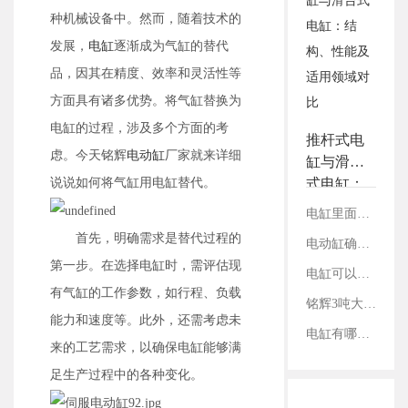
3.铭辉电动缸画册选型资
种机械设备中。然而，随着技术的
料
发展，
电缸
逐渐成为气缸的替代
品，因其在精度、效率和灵活性等
方面具有诸多优势。将气缸替换为
电缸的过程，涉及多个方面的考
推杆式电
虑。今天铭辉
电动缸
厂家就来详细
缸与滑台
说说如何将气缸用电缸替代。
式电缸：
结构、性
电缸里面的丝杠是如何固定的？
能及适用
首先，明确需求是替代过程的
电动缸确定减速比：看电机参数还是丝杠参数？
领域对比
第一步。在选择电缸时，需评估现
电缸可以承受哪个方向的负载？
有气缸的工作参数，如行程、负载
铭辉3吨大推力电动缸硬核赋能重型装配
能力和速度等。此外，还需考虑未
电缸有哪几种传动方式？
来的工艺需求，以确保电缸能够满
足生产过程中的各种变化。