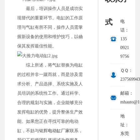
最后，培训操作人员是成功实
现替代的重要环节。电缸的工作原
式
电
理与气缸有所不同，操作人员需掌
话：
握新设备的使用和维护技巧，以确
135
保其发挥最佳性能。
0921
9756
综上所述，将气缸替换为电缸
ＱＱ：
的过程并非一蹴而就，而是涉及需
237569943
求分析、产品选择、系统实施及人
员培训的系统性工作。通过科学、
邮箱：
mhauto@1
合理的规划与实施，企业能够充分
发挥电缸的优势，提升整体生产效
地
能。如果您正在寻找可靠的电动
址：
缸，不妨与铭辉
电动缸厂家
联系，
东莞