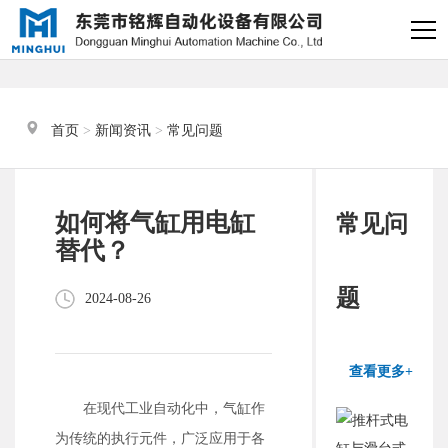
×
电缸小助手
转人工
首页
 > 
新闻资讯
 > 
常见问题
电缸小助手
您好，我是电缸小助手，很高兴为
如何将气缸用电缸
常见问
您服务
替代？
常见问题
题
2024-08-26
1.电动缸推力与速度计算
器
查看更多+
2.铭辉电动缸型号参数表
在现代工业自动化中，气缸作
为传统的执行元件，广泛应用于各