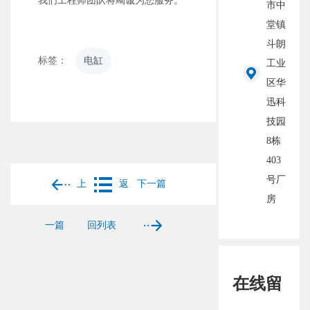
我们工程师团队将竭诚为您服务。
市中
堂镇
斗朗
标签：
电缸
工业
区华
迅科
技园
8栋
403
号厂
上
返
下一篇
房
一篇
回列表
在线留