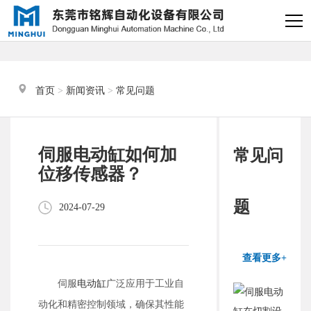
×
电缸小助手
转人工
首页
 > 
新闻资讯
 > 
常见问题
电缸小助手
您好，我是电缸小助手，很高兴为
伺服电动缸如何加
常见问
您服务
位移传感器？
常见问题
题
2024-07-29
1.电动缸推力与速度计算
器
查看更多+
2.铭辉电动缸型号参数表
伺服
电动缸
广泛应用于工业自
动化和精密控制领域，确保其性能