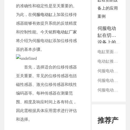
3.铭辉电动缸画册选型资
的准确性和稳定性是至关重要的。
料
为此，在
伺服电动缸
上加装位移传
感器能够有效提升系统的反馈精度
伺服电动
和控制性能。今天铭辉
电动缸厂家
缸在切割
将介绍为伺服电动缸添加位移传感
设备上的
应用案例
器的基本步骤。
电缸里面的丝杠是如何固定的？
电动缸推拉转换间隙是什么？如何有效控制
首先，选择适合的位移传感器
伺服电动缸重复定位精度靠什么支撑？
至关重要。常见的位移传感器包括
伺服电动缸选用减速机直齿和斜齿的区别
磁性感器、激光位移传感器和线性
伺服电动缸前端鱼眼接头的连接与固定方法
编码器等。每种传感器在测量范
围、精度及响应时间上各有特点，
因此需根据具体应用需求进行评估
推荐产
和选择。