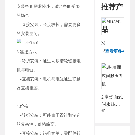
推荐产
安装空间需求较小，适合空间受限
的场合。
-直接安装：长度较长，需要更多
品
的安装空间。
MDA50-
D
查看更多+
3.连接方式
-转折安装：通过同步带轮链接电
机与电缸。
-直接安装：电机与电缸通过联轴
器直接相连。
2吨桌面式
伺服压力
4.价格
机
-转折安装：可能由于设计和制造
的复杂性，价格略高。
-直接安装：结构简单，零配件较