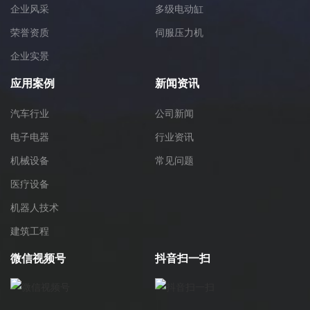
企业风采
多级电动缸
荣誉资质
伺服压力机
企业实景
应用案例
新闻资讯
汽车行业
公司新闻
电子电器
行业资讯
机械设备
常见问题
医疗设备
机器人技术
建筑工程
微信视频号
抖音扫一扫