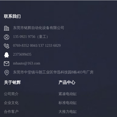
联系我们
东莞市铭辉自动化设备有限公司
135 0921 9756（童工）
0769-8352 0041/137 1233 6029
2375699435
mhauto@163.com
东莞市中堂镇斗朗工业区华迅科技园8栋403号厂房
关于铭辉
产品中心
公司简介
紧凑电动缸
企业文化
标准电动缸
合作客户
大推力电缸