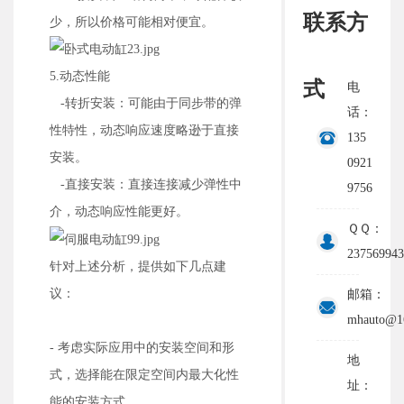
联系方
少，所以价格可能相对便宜。
5.动态性能
式
电
-转折安装：可能由于同步带的弹
话：
性特性，动态响应速度略逊于直接
135
安装。
0921
-直接安装：直接连接减少弹性中
9756
介，动态响应性能更好。
ＱＱ：
237569943
针对上述分析，提供如下几点建
议：
邮箱：
mhauto@1
- 考虑实际应用中的安装空间和形
地
式，选择能在限定空间内最大化性
址：
能的安装方式。