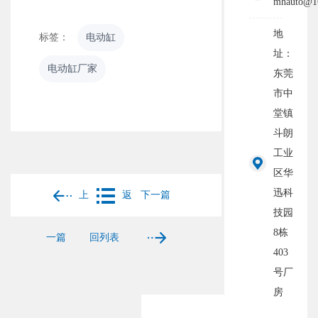
mhauto@1
地
标签：
电动缸
址：
电动缸厂家
东莞
市中
堂镇
斗朗
工业
区华
迅科
上
返
下一篇
技园
8栋
一篇
回列表
403
号厂
房