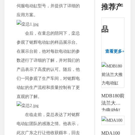
推荐产
伺服电动缸型号，并提供了详细的
应用方案。
品
会后，在童总的陪同下，栾总
参观了铭辉电动缸的样品展示台。
在展示台前，他对每款电动缸的参
查看更多+
数进行了详细的了解，并对我们的
产品表示了高度的认可。随后，他
们一同参观了生产车间，对铭辉电
动缸的生产流程和质量控制有了更
MDB180前
直观的了解。
法兰大推
力电动缸
在临走前，栾总表达了对铭辉
电动缸团队的感激之情。他表示，
MDA100
此次广东之行让他收获颇丰，回去