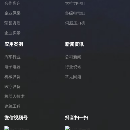
合作客户
大推力电缸
企业风采
多级电动缸
荣誉资质
伺服压力机
企业实景
应用案例
新闻资讯
汽车行业
公司新闻
电子电器
行业资讯
机械设备
常见问题
医疗设备
机器人技术
建筑工程
微信视频号
抖音扫一扫