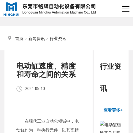
×
电缸小助手
转人工
首页
 > 
新闻资讯
 > 
行业资讯
电缸小助手
您好，我是电缸小助手，很高兴为
电动缸速度、精度
行业资
您服务
和寿命之间的关系
常见问题
讯
2024-05-10
1.电动缸推力与速度计算
器
查看更多+
2.铭辉电动缸型号参数表
在现代工业自动化领域中，
电
动缸
作为一种执行元件，以其高精