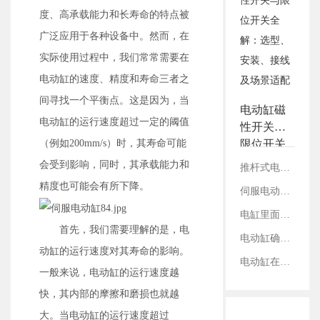
3.铭辉电动缸画册选型资
度、高承载能力和长寿命的特点被
料
广泛应用于各种设备中。然而，在
实际使用过程中，我们常常需要在
电动缸的速度、精度和寿命三者之
间寻找一个平衡点。这是因为，当
电动缸磁
电动缸的运行速度超过一定的阈值
性开关与
（例如200mm/s）时，其寿命可能
限位开关
全解：选
会受到影响，同时，其承载能力和
推杆式电缸与滑台式电缸：结构、性能及适用领域对比
型、安
精度也可能会有所下降。
伺服电动缸在切割设备上的应用案例
装、接线
及场景适
电缸里面的丝杠是如何固定的？
配
首先，我们需要理解的是，电
电动缸确定减速比：看电机参数还是丝杠参数？
动缸的运行速度对其寿命的影响。
电动缸在工业内胀轴测试领域的应用
一般来说，电动缸的运行速度越
快，其内部的摩擦和磨损也就越
大。当电动缸的运行速度超过