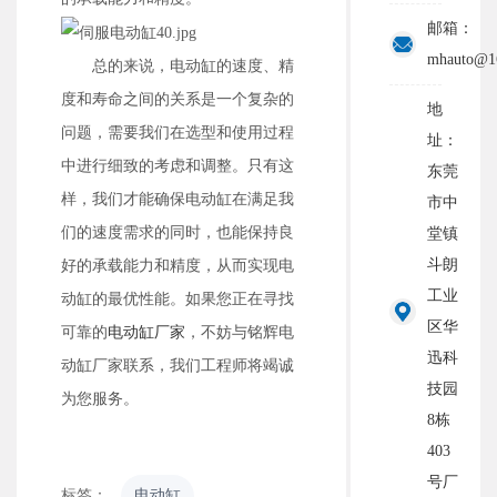
邮箱：
mhauto@1
总的来说，电动缸的速度、精
度和寿命之间的关系是一个复杂的
地
问题，需要我们在选型和使用过程
址：
中进行细致的考虑和调整。只有这
东莞
样，我们才能确保电动缸在满足我
市中
们的速度需求的同时，也能保持良
堂镇
斗朗
好的承载能力和精度，从而实现电
工业
动缸的最优性能。如果您正在寻找
区华
可靠的
电动缸厂家
，不妨与铭辉电
迅科
动缸厂家联系，我们工程师将竭诚
技园
为您服务。
8栋
403
号厂
标签：
电动缸