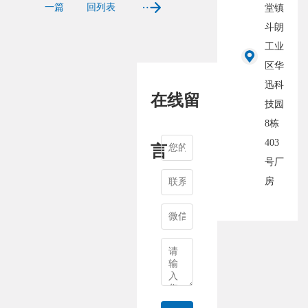
一篇
回列表
堂镇
斗朗
工业
区华
迅科
在线留
技园
8栋
403
言
号厂
房