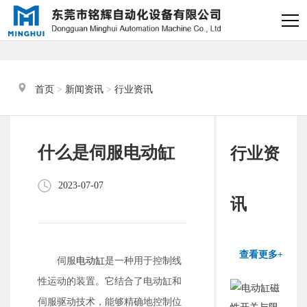
×
电缸小助手
转人工
首页
 > 
新闻资讯
 > 
行业资讯
电缸小助手
您好，我是电缸小助手，很高兴为
什么是伺服电动缸
行业资
您服务
2023-07-07
常见问题
讯
1.电动缸推力与速度计算
器
查看更多+
伺服
电动缸
是一种用于控制线
2.铭辉电动缸型号参数表
性运动的装置。它结合了电动缸和
伺服驱动技术，能够精确地控制位