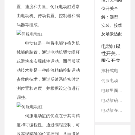
3.铭辉电动缸画册选型资
置、速度和力量。
伺服电动缸
通常
料
由电动机、传动装置、控制器和编
码器等组成。
电动缸是一种将电能转换为机
电动缸磁
械能的装置，通过电动机驱动螺杆
性开关与
限位开关
或滑块来实现线性运动。而伺服驱
全解：选
动技术则是一种能够精确控制运动
推杆式电缸与滑台式电缸：结构、性能及适用领域对比
型、安
参数的技术，通过反馈系统实时监
伺服电动缸在切割设备上的应用案例
装、接线
测位置和速度，并根据设定值进行
及场景适
电缸里面的丝杠是如何固定的？
配
调整。
电动缸确定减速比：看电机参数还是丝杠参数？
电动缸在工业内胀轴测试领域的应用
伺服电动缸的优点在于其高精
度和可编程性。通过编程控制，可
以实现精确的位置控制，从而满足