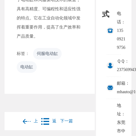
具有高精度、可编程性和适应性强
式
电
的特点。它在工业自动化领域中发
话：
挥着重要作用，提高了生产效率和
135
产品质量。
0921
9756
标签：
伺服电动缸
ＱＱ：
电动缸
237569943
邮箱：
mhauto@1
地
址：
上
返
下一篇
东莞
市中