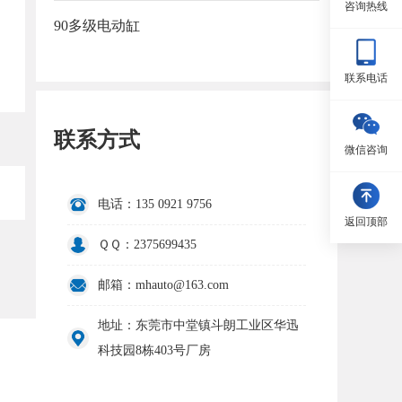
咨询热线
90多级电动缸
联系电话
联系方式
微信咨询
电话：135 0921 9756
返回顶部
ＱＱ：2375699435
邮箱：mhauto@163.com
地址：东莞市中堂镇斗朗工业区华迅
科技园8栋403号厂房