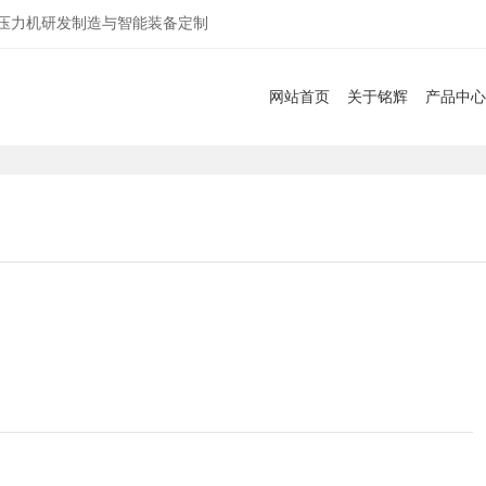
服压力机研发制造与智能装备定制
网站首页
关于铭辉
产品中心