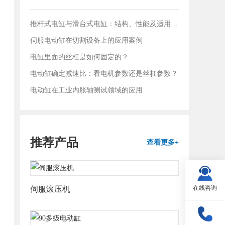
推杆式电缸与滑台式电缸：结构、性能及适用领域对比
伺服电动缸在切割设备上的应用案例
电缸里面的丝杠是如何固定的？
电动缸确定减速比：看电机参数还是丝杠参数？
电动缸在工业内胀轴测试领域的应用
推荐产品
查看更多+
在线咨询
伺服滚压机