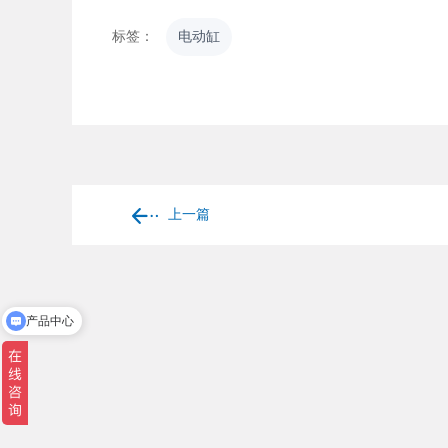
标签：
电动缸
上一篇
产品中心
产品画册