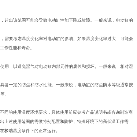
工作，超出该范围可能会导致电动缸性能下降或故障。一般来说，电动缸的
用时，需要考虑温度变化率对电动缸的影响。如果温度变化率过大，可能会
工作性能和寿命。
境中使用，以避免湿气对电动缸内部元件的腐蚀和损坏。一般来说，相对湿
需要具备一定的防尘和防水性能。一般来说，电动缸的防尘防水等级通常按
67等。
同的使用温度环境要求，具体使用前应参考产品说明书或咨询制造商
出上述使用范围的需做特别配置和防护，特殊环境下的高低温工作需
在极端温度条件下的正常运行。