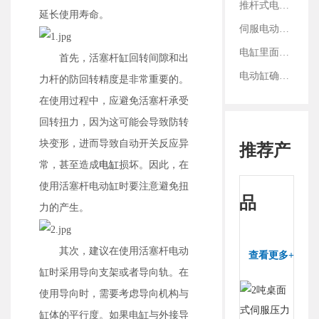
3.铭辉电动缸画册选型资
推杆式电缸与滑台式电缸：结构、性能及适用领域对比
动
延长使用寿命。
料
缸
伺服电动缸在切割设备上的应用案例
电缸里面的丝杠是如何固定的？
首先，活塞杆缸回转间隙和出
电动缸确定减速比：看电机参数还是丝杠参数？
力杆的防回转精度是非常重要的。
在使用过程中，应避免活塞杆承受
回转扭力，因为这可能会导致防转
块变形，进而导致自动开关反应异
推荐产
常，甚至造成
电缸
损坏。因此，在
使用活塞杆电动缸时要注意避免扭
品
力的产生。
其次，建议在使用活塞杆电动
查看更多+
缸时采用导向支架或者导向轨。在
使用导向时，需要考虑导向机构与
缸体的平行度。如果电缸与外接导