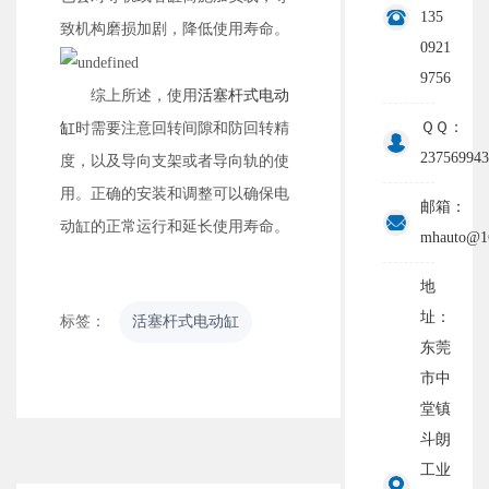
135
致机构磨损加剧，降低使用寿命。
0921
9756
综上所述，使用
活塞杆式电动
ＱＱ：
缸
时需要注意回转间隙和防回转精
237569943
度，以及导向支架或者导向轨的使
用。正确的安装和调整可以确保电
邮箱：
动缸的正常运行和延长使用寿命。
mhauto@1
地
址：
标签：
活塞杆式电动缸
东莞
市中
堂镇
斗朗
工业