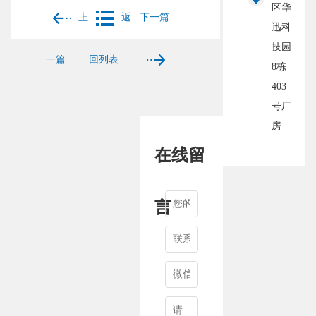
区华
上
返
下一篇
迅科
技园
一篇
回列表
8栋
403
号厂
房
在线留
言