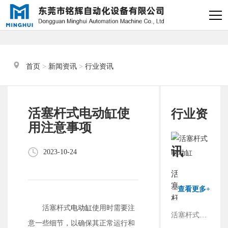
×
电缸小助手
转人工
首页
 > 
新闻资讯
 > 
行业资讯
电缸小助手
您好，我是电缸小助手，很高兴为
活塞杆式电动缸使
行业资
您服务
用注意事项
常见问题
讯
2023-10-24
1.电动缸推力与速度计算
活
器
塞
查看更多+
杆
2.铭辉电动缸型号参数表
活塞杆式
电动缸
使用时需要注
式
活塞杆式电动缸工作原理
电
意一些细节，以确保其正常运行和