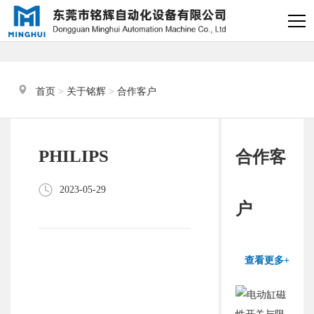
×
电缸小助手
转人工
首页
 > 
关于铭辉
 > 
合作客户
电缸小助手
您好，我是电缸小助手，很高兴为
PHILIPS
合作客
您服务
2023-05-29
常见问题
户
1.电动缸推力与速度计算
器
查看更多+
2.铭辉电动缸型号参数表