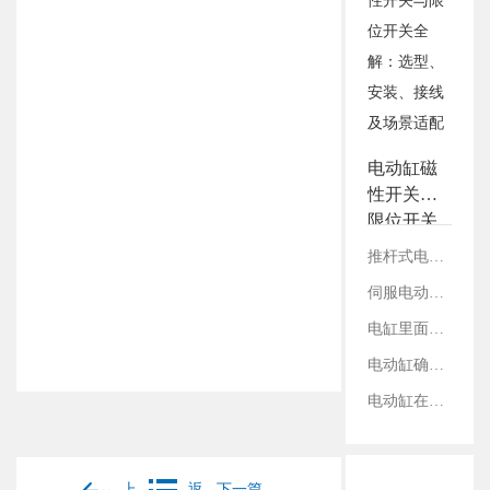
3.铭辉电动缸画册选型资
料
电动缸磁
性开关与
限位开关
全解：选
推杆式电缸与滑台式电缸：结构、性能及适用领域对比
型、安
伺服电动缸在切割设备上的应用案例
装、接线
及场景适
电缸里面的丝杠是如何固定的？
配
电动缸确定减速比：看电机参数还是丝杠参数？
电动缸在工业内胀轴测试领域的应用
上
返
下一篇