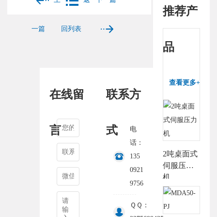
推荐产
一篇
回列表
品
查看更多+
在线留
联系方
言
式
电
话：
2吨桌面式
135
伺服压力
0921
机
9756
ＱＱ：