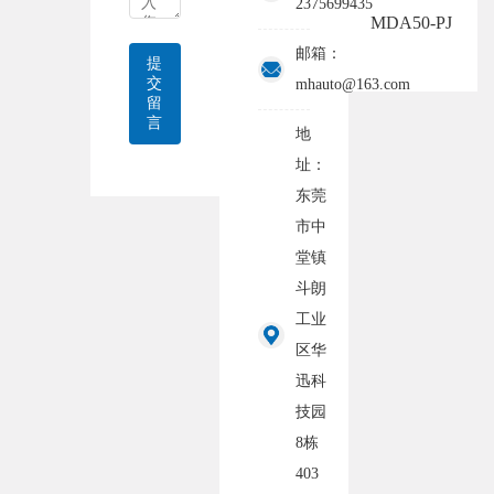
2375699435
MDA50-PJ
邮箱：
提
交
mhauto@163.com
留
言
地
址：
东莞
市中
堂镇
斗朗
工业
区华
迅科
技园
8栋
403