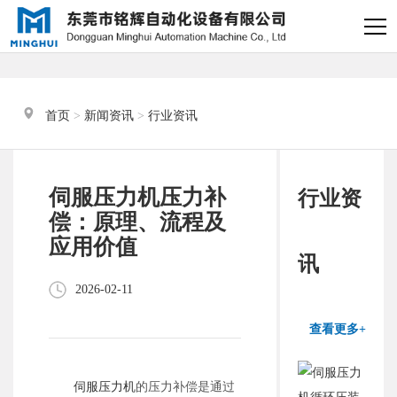
×
电缸小助手
转人工
首页
 > 
新闻资讯
 > 
行业资讯
电缸小助手
您好，我是电缸小助手，很高兴为
伺服压力机压力补
行业资
您服务
偿：原理、流程及
应用价值
常见问题
讯
2026-02-11
1.电动缸推力与速度计算
器
查看更多+
2.铭辉电动缸型号参数表
伺服压力机
的压力补偿是通过