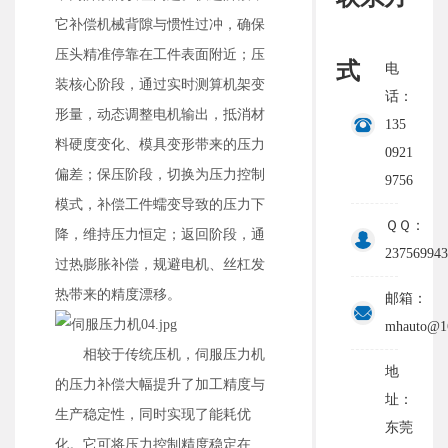
它补偿机械背隙与惯性过冲，确保
压头精准停靠在工件表面附近；压
式
电
装核心阶段，通过实时测算机架变
话：
形量，动态调整电机输出，抵消材
135
料硬度变化、模具变形带来的压力
0921
偏差；保压阶段，切换为压力控制
9756
模式，补偿工件蠕变导致的压力下
ＱＱ：
降，维持压力恒定；返回阶段，通
237569943
过热膨胀补偿，规避电机、丝杠发
热带来的精度漂移。
邮箱：
mhauto@1
相较于传统压机，伺服压力机
地
的压力补偿大幅提升了加工精度与
址：
生产稳定性，同时实现了能耗优
东莞
化。它可将压力控制精度稳定在