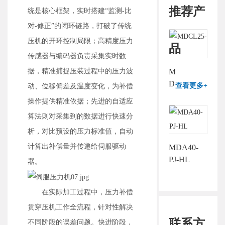
推荐产
统是核心框架，实时搭建“监测-比
对-修正”的闭环链路，打破了传统
压机的开环控制局限；高精度压力
品
传感器与编码器负责采集实时数
据，精准捕捉压装过程中的压力波
MDCL25-
D
查看更多+
动、位移偏差及温度变化，为补偿
操作提供精准依据；先进的自适应
算法则对采集到的数据进行快速分
析，对比预设的压力标准值，自动
计算出补偿量并传递给伺服驱动
MDA40-
PJ-HL
器。
在实际加工过程中，压力补偿
贯穿压机工作全流程，针对性解决
联系方
不同阶段的误差问题。快进阶段，