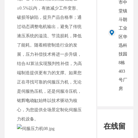
市中
±0.5%以内，有效减少工件变形、
堂镇
破损等缺陷，提升产品合格率；通
斗朗
过动态调整电机输出，避免了传统
工业
液压系统的溢流、节流损耗，降低
区华
了能耗。随着精密制造行业的发
迅科
技园
展，压力补偿技术将进一步升级，
8栋
结合AI算法实现预判性补偿，为高
403
端制造提供更有力的支撑。如果您
号厂
正在寻找可靠的伺服压力机，无论
房
是伺服热压机，还是伺服冷压机，
铭辉
电动缸
始终以‌技术驱动‌为核
心，为您提供‌全场景定制化伺服压
力机设备‌。
在线留