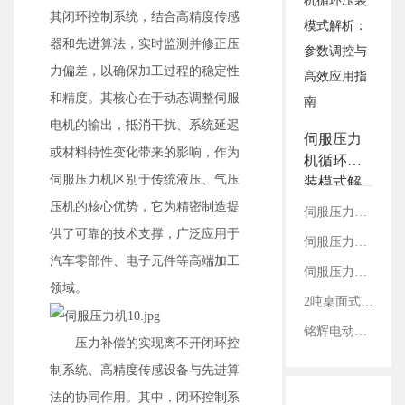
3.铭辉电动缸画册选型资
其闭环控制系统，结合高精度传感
料
器和先进算法，实时监测并修正压
力偏差，以确保加工过程的稳定性
和精度。其核心在于动态调整伺服
电机的输出，抵消干扰、系统延迟
伺服压力
或材料特性变化带来的影响，作为
机循环压
伺服压力机区别于传统液压、气压
装模式解
析：参数
压机的核心优势，它为精密制造提
伺服压力机压力滤波时间及延时保压时间的设置逻辑
调控与高
供了可靠的技术支撑，广泛应用于
伺服压力机预压位设置要点及实操指南
效应用指
汽车零部件、电子元件等高端加工
南
伺服压力机双启动按钮的作用
领域。
2吨桌面式伺服压力机
铭辉电动缸厂家助力深圳XX科技打造伺服电动缸压力机
压力补偿的实现离不开闭环控
制系统、高精度传感设备与先进算
法的协同作用。其中，闭环控制系