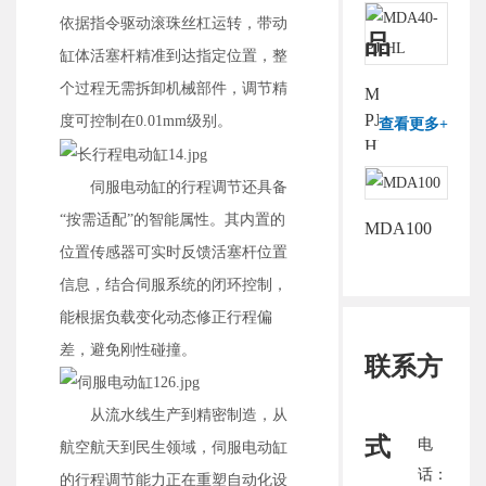
依据指令驱动滚珠丝杠运转，带动
品
缸体活塞杆精准到达指定位置，整
个过程无需拆卸机械部件，调节精
MDA40-
PJ-
度可控制在0.01mm级别。
查看更多+
HL
伺服电动缸的行程调节还具备
“按需适配”的智能属性。其内置的
MDA100
位置传感器可实时反馈活塞杆位置
信息，结合伺服系统的闭环控制，
能根据负载变化动态修正行程偏
差，避免刚性碰撞。
联系方
从流水线生产到精密制造，从
式
电
航空航天到民生领域，伺服电动缸
话：
的行程调节能力正在重塑自动化设