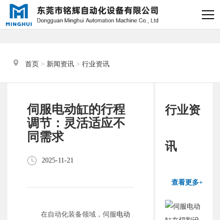
×
电缸小助手
转人工
首页
 > 
新闻资讯
 > 
行业资讯
电缸小助手
您好，我是电缸小助手，很高兴为
伺服电动缸的行程
行业资
您服务
调节：灵活适应不
同需求
常见问题
讯
2025-11-21
1.电动缸推力与速度计算
器
查看更多+
2.铭辉电动缸型号参数表
在自动化装备领域，伺服
电动