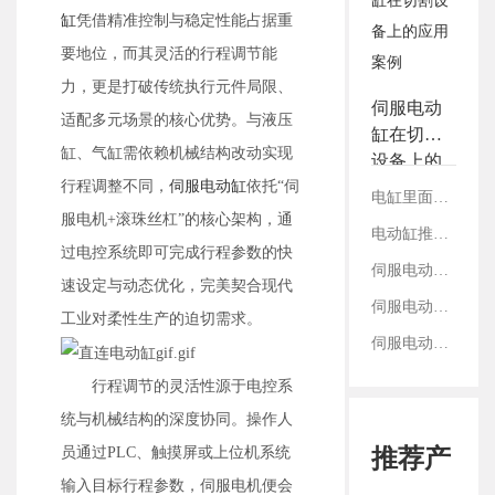
3.铭辉电动缸画册选型资
缸
凭借精准控制与稳定性能占据重
料
要地位，而其灵活的行程调节能
力，更是打破传统执行元件局限、
伺服电动
适配多元场景的核心优势。与液压
缸在切割
缸、气缸需依赖机械结构改动实现
设备上的
行程调整不同，
伺服电动缸
依托“伺
应用案例
电缸里面的丝杠是如何固定的？
服电机+滚珠丝杠”的核心架构，通
电动缸推拉转换间隙是什么？如何有效控制
过电控系统即可完成行程参数的快
伺服电动缸重复定位精度靠什么支撑？
速设定与动态优化，完美契合现代
伺服电动缸选用减速机直齿和斜齿的区别
工业对柔性生产的迫切需求。
伺服电动缸前端鱼眼接头的连接与固定方法
行程调节的灵活性源于电控系
统与机械结构的深度协同。操作人
员通过PLC、触摸屏或上位机系统
推荐产
输入目标行程参数，伺服电机便会