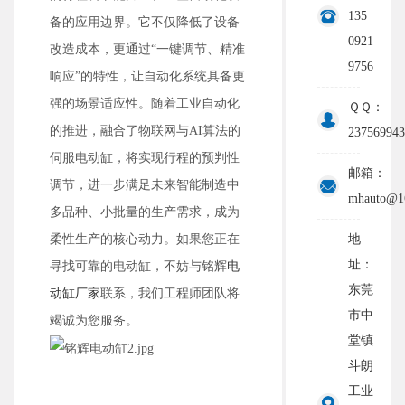
135
备的应用边界。它不仅降低了设备
0921
改造成本，更通过“一键调节、精准
9756
响应”的特性，让自动化系统具备更
强的场景适应性。随着工业自动化
ＱＱ：
的推进，融合了物联网与AI算法的
237569943
伺服电动缸，将实现行程的预判性
邮箱：
调节，进一步满足未来智能制造中
mhauto@1
多品种、小批量的生产需求，成为
地
柔性生产的核心动力。如果您正在
址：
寻找可靠的电动缸，不妨与铭辉
电
东莞
动缸厂家
联系，我们工程师团队将
市中
竭诚为您服务。
堂镇
斗朗
工业