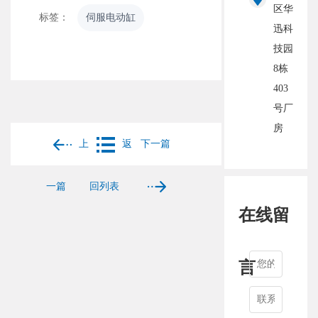
区华
标签：
伺服电动缸
迅科
技园
8栋
403
号厂
房
上
返
下一篇
一篇
回列表
在线留
言