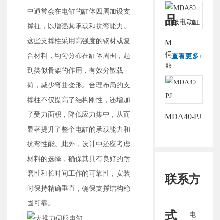
中通常会在电缸的缸体四周加设支
品
撑柱，以增强其承载和抗弯能力。
这些支撑柱采用高强度的钢材或复
MDA80
伺
合材料，均匀分布在缸体周围，起
查看更多+
服
到类似骨架的作用，有效分散载
电
荷，减少弯曲变形。合理布局的支
动
撑柱不仅提高了结构刚性，还增加
缸
了受力面积，降低应力集中，从而
MDA40-PJ
显著提升了整个电缸的承载能力和
抗弯性能。此外，设计中还应考虑
材料的选择，确保其具有良好的耐
磨性和长时间工作的可靠性，安装
联系方
时保持精确垂直，确保支撑结构稳
固可靠。
式
电