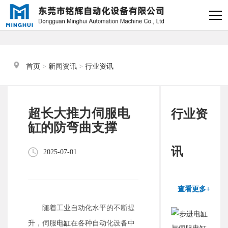
×
电缸小助手
转人工
首页
 > 
新闻资讯
 > 
行业资讯
电缸小助手
您好，我是电缸小助手，很高兴为
超长大推力伺服电
行业资
您服务
缸的防弯曲支撑
常见问题
讯
2025-07-01
1.电动缸推力与速度计算
器
查看更多+
2.铭辉电动缸型号参数表
随着工业自动化水平的不断提
升，伺服
电缸
在各种自动化设备中