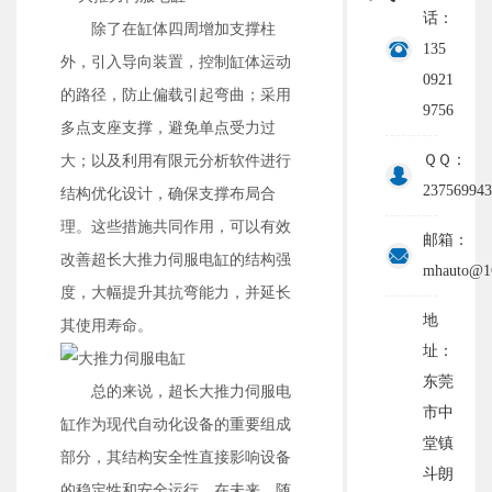
话：
除了在缸体四周增加支撑柱
135
外，引入导向装置，控制缸体运动
0921
的路径，防止偏载引起弯曲；采用
9756
多点支座支撑，避免单点受力过
ＱＱ：
大；以及利用有限元分析软件进行
237569943
结构优化设计，确保支撑布局合
理。这些措施共同作用，可以有效
邮箱：
改善超长大推力伺服电缸的结构强
mhauto@1
度，大幅提升其抗弯能力，并延长
地
其使用寿命。
址：
东莞
总的来说，超长大推力伺服电
市中
缸作为现代自动化设备的重要组成
堂镇
部分，其结构安全性直接影响设备
斗朗
的稳定性和安全运行。在未来，随