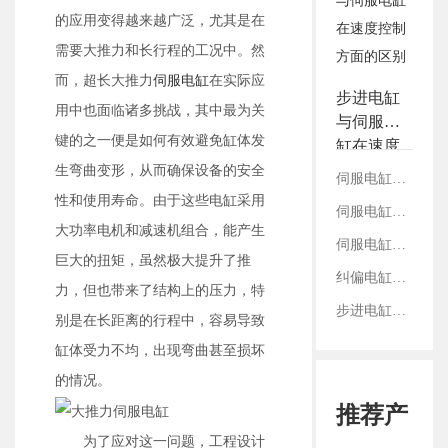
3.铭辉电动缸画册选型资
的应用变得越来越广泛，尤其是在
料
需要大推力和长行程的工况中。然
而，超长大推力
伺服电缸
在实际应
步进电缸
用中也面临诸多挑战，其中最为关
与伺服电
键的之一便是如何有效避免缸体发
缸在速度
控制方面
生弯曲变形，从而确保设备的安全
伺服电缸是怎么得到控制信号的？
的区别
性和使用寿命。由于这些电缸采用
伺服电缸响应速度有多快？
大功率电机和减速机组合，能产生
伺服电缸的位移模式和压力模式
巨大的扭矩，虽然极大提升了推
纠偏电缸为何用伺服电缸而不用步进电缸？
力，但也带来了结构上的压力，特
步进电缸控制与伺服电缸控制有什么区别？
别是在长距离的行程中，容易导致
缸体受力不均，出现弯曲甚至损坏
的情况。
推荐产
为了应对这一问题，工程设计