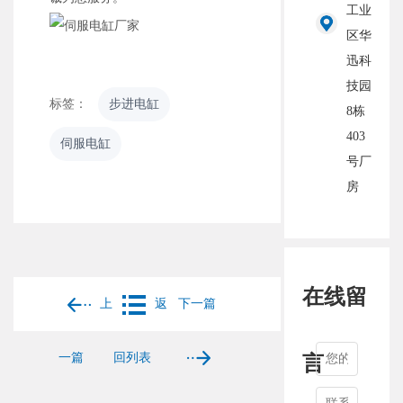
工业
区华
迅科
技园
标签：
步进电缸
8栋
403
伺服电缸
号厂
房
在线留
上
返
下一篇
一篇
回列表
言