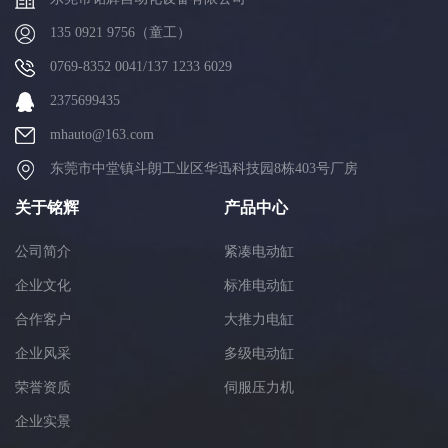
135 0921 9756（童工）
0769-8352 0041/137 1233 6029
2375699435
mhauto@163.com
东莞市中堂镇斗朗工业区华迅科技园8栋403号厂房
关于铭辉
产品中心
公司简介
紧凑电动缸
企业文化
标准电动缸
合作客户
大推力电缸
企业风采
多级电动缸
荣誉资质
伺服压力机
企业实景