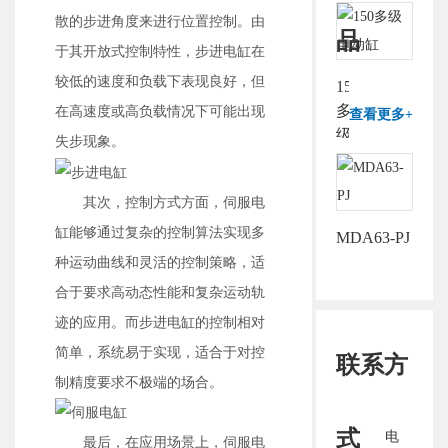
散的步进角度来进行位置控制。由
品
于其开放式控制特性，步进电缸在
较低的速度和负载下表现良好，但
150
多
在高速度或高负载情况下可能出现
查看更多+
级
失步现象。
电
动
其次，控制方式方面，伺服电
缸
缸能够通过复杂的控制算法实现多
MDA63-PJ
种运动曲线和灵活的控制策略，适
合于要求高动态性能和复杂运动轨
迹的应用。而步进电缸的控制相对
简单，系统易于实现，适合于对控
联系方
制精度要求不极端的场合。
式
电
最后，在应用场景上，伺服电