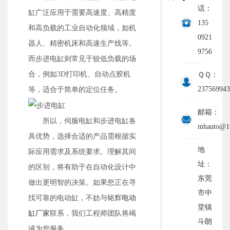
话：
缸广泛应用于需要高速度、高精度
135
和高负载的工业自动化领域，如机
0921
器人、精密机床和高速生产线等。
9756
而步进电缸则常见于较低负载的场
合，例如3D打印机、自动点胶机
ＱＱ：
237569943
等，适合于简单的定位任务。
邮箱：
所以，伺服电缸和步进电缸各
mhauto@1
具优势，选择合适的产品需根据实
地
际应用需求及系统要求。理解其间
址：
的区别，将有助于在自动化设计中
东莞
做出更明智的决策。如果您正在寻
市中
找可靠的电动缸，不妨与铭辉
电动
堂镇
缸厂家
联系，我们工程师团队将竭
斗朗
诚为您服务。