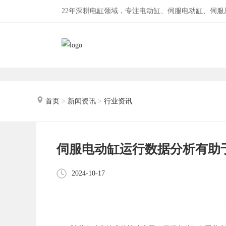
22年深耕电缸领域，专注电动缸、伺服电动缸、伺
首页
>
新闻资讯
>
行业资讯
伺服电动缸运行数据分析有助
2024-10-17