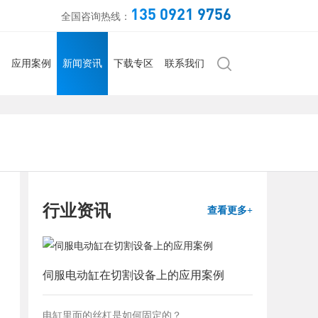
135 0921 9756
全国咨询热线：
应用案例
新闻资讯
下载专区
联系我们
行业资讯
查看更多+
伺服电动缸在切割设备上的应用案例
电缸里面的丝杠是如何固定的？