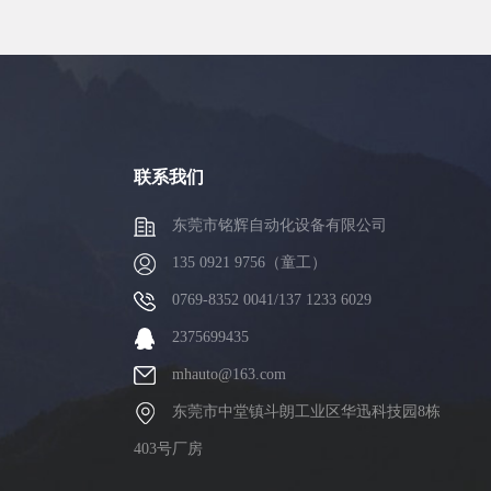
联系我们
东莞市铭辉自动化设备有限公司
135 0921 9756（童工）
0769-8352 0041/137 1233 6029
2375699435
mhauto@163.com
东莞市中堂镇斗朗工业区华迅科技园8栋
403号厂房