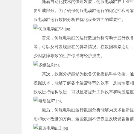
随着自动化技术的快速发展，伺服
电动缸
在工业生
要组成部分。为了确保
伺服电动缸
运行的稳定性和可靠
服电动缸运行数据分析在优化设备方面的重要性。
首先，伺服电动缸的运行数据分析有助于提升设备的
等，可以及时发现潜在的异常情况。在数据积累之后，
少因故障导致的生产停滞与经济损失。
其次，数据分析能够为设备优化提供科学依据。通过
挖掘技术，能够了解各个运营环节的效率，从而制定相
数或进行结构改进，可以显著提升工作效率和响应速度
最后，伺服电动缸运行数据分析能够为技术创新提供
用和设计改进的方向。这些数据不仅仅是反映设备当前