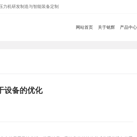
服压力机研发制造与智能装备定制
网站首页
关于铭辉
产品中心
于设备的优化