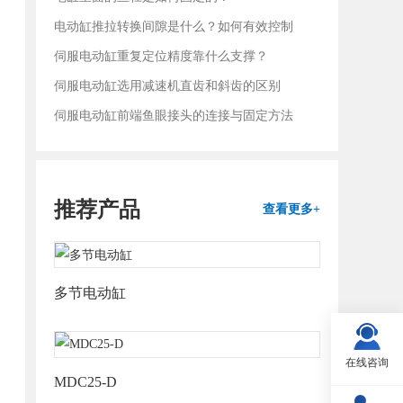
电动缸推拉转换间隙是什么？如何有效控制
伺服电动缸重复定位精度靠什么支撑？
伺服电动缸选用减速机直齿和斜齿的区别
伺服电动缸前端鱼眼接头的连接与固定方法
推荐产品
查看更多+
多节电动缸
在线咨询
MDC25-D