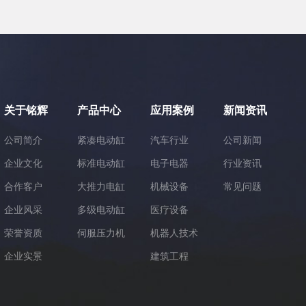
关于铭辉
产品中心
应用案例
新闻资讯
公司简介
紧凑电动缸
汽车行业
公司新闻
企业文化
标准电动缸
电子电器
行业资讯
合作客户
大推力电缸
机械设备
常见问题
企业风采
多级电动缸
医疗设备
荣誉资质
伺服压力机
机器人技术
企业实景
建筑工程