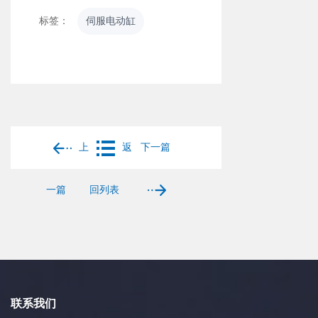
标签：
伺服电动缸
上
返
下一篇
一篇
回列表
联系我们