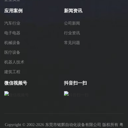
应用案例
新闻资讯
汽车行业
公司新闻
电子电器
行业资讯
机械设备
常见问题
医疗设备
机器人技术
建筑工程
微信视频号
抖音扫一扫
Copyright © 2002-2026 东莞市铭辉自动化设备有限公司 版权所有
粤