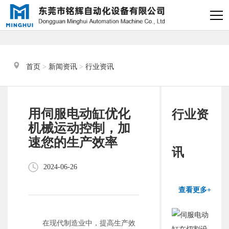
×
电缸小助手
转人工
首页
 > 
新闻资讯
 > 
行业资讯
电缸小助手
您好，我是电缸小助手，很高兴为
用伺服电动缸优化
行业资
您服务
机械运动控制，加
速您的生产效率
常见问题
讯
2024-06-26
1.电动缸推力与速度计算
器
查看更多+
2.铭辉电动缸型号参数表
在现代制造业中，提高生产效