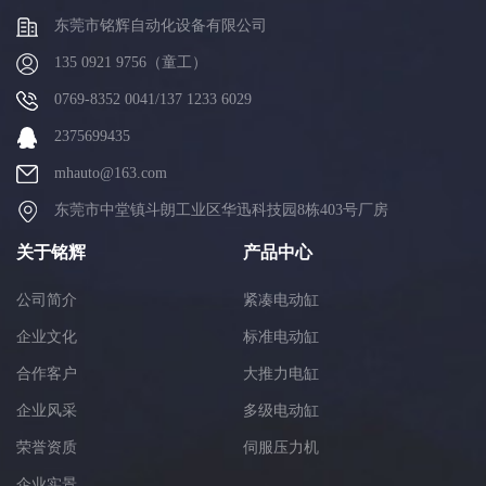
东莞市铭辉自动化设备有限公司
135 0921 9756（童工）
0769-8352 0041/137 1233 6029
2375699435
mhauto@163.com
东莞市中堂镇斗朗工业区华迅科技园8栋403号厂房
关于铭辉
产品中心
公司简介
紧凑电动缸
企业文化
标准电动缸
合作客户
大推力电缸
企业风采
多级电动缸
荣誉资质
伺服压力机
企业实景