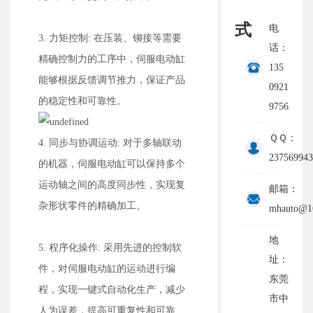
式
电
3. 力矩控制: 在压装、铆接等需要
话：
精确控制力的工序中，伺服电动缸
135
能够根据反馈调节推力，保证产品
0921
的稳定性和可靠性。
9756
ＱＱ：
4. 同步与协调运动: 对于多轴联动
237569943
的机器，伺服电动缸可以保持多个
运动轴之间的高度同步性，实现复
邮箱：
杂形状零件的精确加工。
mhauto@1
地
5. 程序化操作: 采用先进的控制软
址：
件，对伺服电动缸的运动进行编
东莞
程，实现一键式自动化生产，减少
市中
人为误差，提高可重复性和可靠