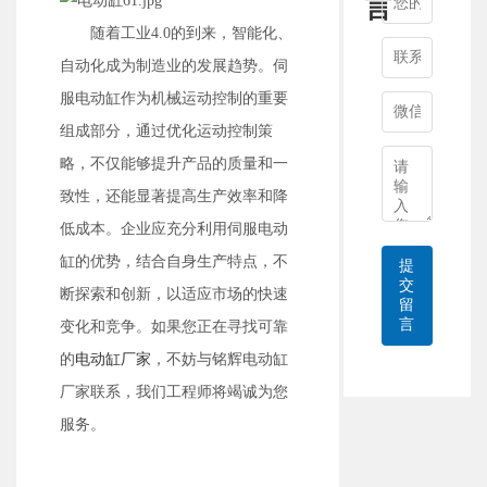
言
随着工业4.0的到来，智能化、
自动化成为制造业的发展趋势。伺
服电动缸作为机械运动控制的重要
组成部分，通过优化运动控制策
略，不仅能够提升产品的质量和一
致性，还能显著提高生产效率和降
低成本。企业应充分利用伺服电动
缸的优势，结合自身生产特点，不
提
交
断探索和创新，以适应市场的快速
留
言
变化和竞争。如果您正在寻找可靠
的
电动缸厂家
，不妨与铭辉电动缸
厂家联系，我们工程师将竭诚为您
服务。