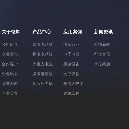
关于铭辉
产品中心
应用案例
新闻资讯
公司简介
紧凑电动缸
汽车行业
公司新闻
企业文化
标准电动缸
电子电器
行业资讯
合作客户
大推力电缸
机械设备
常见问题
企业风采
多级电动缸
医疗设备
荣誉资质
伺服压力机
机器人技术
企业实景
建筑工程