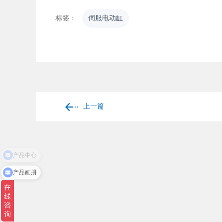
标签：
伺服电动缸
上一篇
产品中心
产品画册