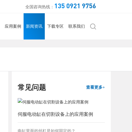
135 0921 9756
全国咨询热线：
应用案例
新闻资讯
下载专区
联系我们
常见问题
查看更多+
伺服电动缸在切割设备上的应用案例
电缸里面的丝杠是如何固定的？