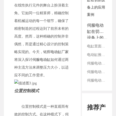
3.铭辉电动缸画册选型资
在线性执行元件的舞台上扮演着主
料
角。它如同一位精算师，精确控制
着机械运动的每一个细节，确保了
伺服电动
精密制造的过程达到了前所未有的
缸在切割
高度。然而，这种精确的控制并非
设备上的
应用案例
偶然，而是通过精心设计的控制策
电缸里面的丝杠是如何固定的？
略实现的。今天，铭辉
电动缸厂家
电动缸推拉转换间隙是什么？如何有效控制
将深入探讨
伺服电动缸
如何通过两
伺服电动缸重复定位精度靠什么支撑？
种主流方法来调整压力大小，以适
伺服电动缸选用减速机直齿和斜齿的区别
应不同的工作需求。
伺服电动缸前端鱼眼接头的连接与固定方法
位置控制模式
推荐产
位置控制模式是一种直观而有
效的控制方式。在这种模式下，伺