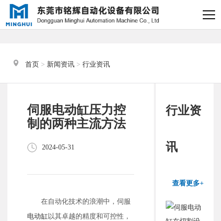
×
电缸小助手
转人工
首页
 > 
新闻资讯
 > 
行业资讯
电缸小助手
您好，我是电缸小助手，很高兴为
伺服电动缸压力控
行业资
您服务
制的两种主流方法
常见问题
讯
2024-05-31
1.电动缸推力与速度计算
器
查看更多+
2.铭辉电动缸型号参数表
在自动化技术的浪潮中，伺服
电动缸
以其卓越的精度和可控性，