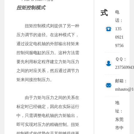
扭矩控制模式
式
电
话：
扭矩控制模式则提供了另一种
135
压力调节的途径。在这种模式下，
0921
通过设定电机轴的外部输出转矩来
9756
控制伺服
电缸
的压力。这种方法需
ＱＱ：
要先利用标定程序建立力矩与压力
237569943
之间的对应关系，然后通过调节力
矩来间接控制压力。
邮箱：
mhauto@1
由于力矩与压力之间的关系在
地
标定时已经确定，因此在实际运行
址：
中，只需调整电机轴的力矩输出，
东莞
即可实现对压力的精确控制。扭矩
市中
控制模式的优势在于其能够提供更